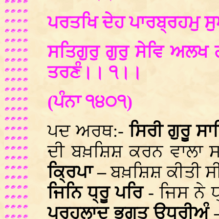
ਪਰਤਖਿ ਦੇਹ ਪਾਰਬ੍ਰਹਮੁ 
ਸਤਿਗੁਰੁ ਗੁਰੁ ਸੇਵਿ ਅਲਖ
ਤਰਣੰ।। ੧।।
(ਪੰਨਾ ੧੪੦੧)
ਪਦ ਅਰਥ:-
ਸਿਰੀ ਗੁਰੂ ਸ
ਦੀ ਬਖ਼ਸ਼ਿਸ਼ ਕਰਨ ਵਾਲਾ ਸਾ
ਕ੍ਰਿਪਾ –
ਬਖ਼ਸ਼ਿਸ਼ ਕੀਤੀ 
ਜਿਨਿ ਧ੍ਰੂ ਪਰਿ
- ਜਿਸ ਨੇ 
ਪ੍ਰਹਲਾਦ ਭਗਤ ਉਧਰੀਅੰ