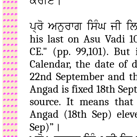
ਕਰੀਏ।
ਪ੍ਰੋ ਅਨੁਰਾਗ ਸਿੰਘ ਜੀ ਲ
his last on Asu Vadi 1
CE." (pp. 99,101). But
Calendar, the date of 
22nd September and th
Angad is fixed 18th Sep
source. It means tha
Angad (18th Sep) elev
Sep)”।