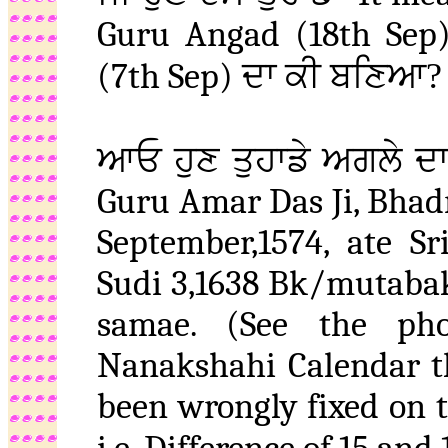
Guru Angad (18th Sep)
(7th Sep)
ਦਾ ਕੀ ਬਣਿਆ?
ਆਓ ਹੁਣ ਤੁਹਾਡੇ ਅਗਲੇ ਦ
Guru Amar Das Ji, Bhad
September,1574, ate 
Sudi 3,1638 Bk/mutabak 
samae. (See the pho
Nanakshahi Calendar th
been wrongly fixed on 