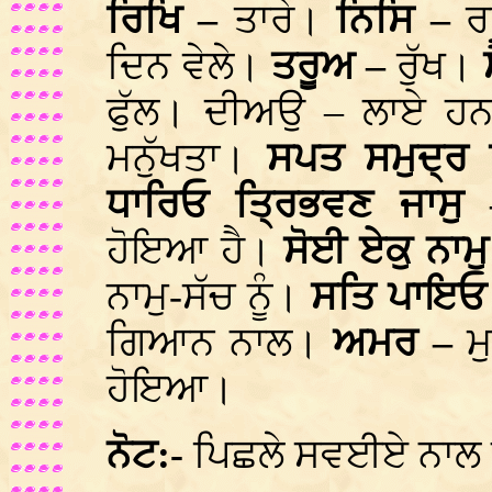
ਰਿਖਿ –
ਤਾਰੇ।
ਨਿਸਿ –
ਰ
ਦਿਨ ਵੇਲੇ।
ਤਰੂਅ –
ਰੁੱਖ।
ਫੁੱਲ। ਦੀਅਉ – ਲਾਏ 
ਮਨੁੱਖਤਾ।
ਸਪਤ ਸਮੁਦ੍ਰ
ਧਾਰਿਓ ਤ੍ਰਿਭਵਣ ਜਾਸ
ਹੋਇਆ ਹੈ।
ਸੋਈ ਏਕੁ ਨਾਮ
ਨਾਮੁ-ਸੱਚ ਨੂੰ।
ਸਤਿ ਪਾਇਓ
ਗਿਆਨ ਨਾਲ।
ਅਮਰ –
ਮ
ਹੋਇਆ।
ਨੋਟ:-
ਪਿਛਲੇ ਸਵਈਏ ਨਾਲ ਲ