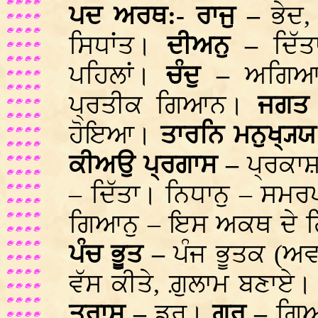
ਪਦ ਅਰਥ:- ਰਾਜੁ –
ਭੇਦ
ਸਿਧਾਂਤ।
ਦੀਅਨੁ –
ਦਿੱ
ਪਹਿਲਾਂ।
ਚੰਦੁ –
ਅਗਿਆਨ
ਪ੍ਰਤੀਕ ਗਿਆਨ।
ਜਗਤ
ਹੋਇਆ।
ਤਾਰਨਿ ਮਨੁਖ੍ਯ੍
ਕੀਅਉ ਪ੍ਰਗਾਸ –
ਪ੍ਰਕਾ
– ਦਿੱਤਾ। ਨਿਧਾਨੁ – ਸਮ
ਗਿਆਨੁ – ਇਸ ਅਕਥ ਦੇ ਗ
ਪੰਚ ਭੂਤ –
ਪੰਜ ਭੂਤਕ (ਅ
ਵੱਸ ਕੀਤੇ, ਗ਼ੁਲਾਮ ਬਣਾਏ
ਤ੍ਰਾਸ –
ਡਰ।
ਗੁਰ –
ਗਿਆ