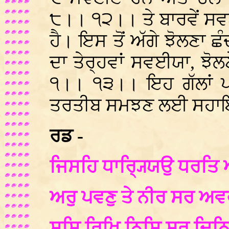
੮।। ੧੨।। ਤੇ ਬਾਰਵੇਂ ਸ
ਹੈ। ਇਸ ਤੋਂ ਅੱਗੇ ਝੋਲਣਾ ਛੰ
ਦਾ ਤੇਰ੍ਹਵਾਂ ਸਵਈਯਾ, ਝੋ
੧।। ੧੩।। ਇਹ ਗੱਲਾਂ ਪ
ਤਰਤੀਬ ਸਮਝਣ ਲਈ ਸਹਾਇ
ਰਡ -
ਜਿਸਹਿ ਧਾਰ੍ਯ੍ਯਿਉ ਧਰਤਿ 
ਅਰੁ ਪਵਣੁ ਤੇ ਨੀਰ ਸਰ 
ਸਸਿ ਰਿਖਿ ਨਿਸਿ ਸੂਰ ਦਿ