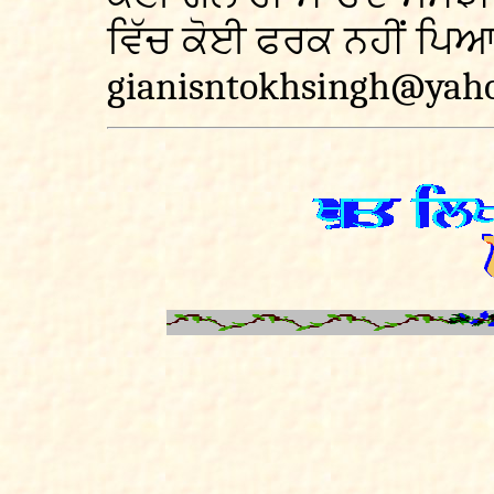
ਵਿੱਚ ਕੋਈ ਫਰਕ ਨਹੀਂ ਪਿ
gianisntokhsingh@yah