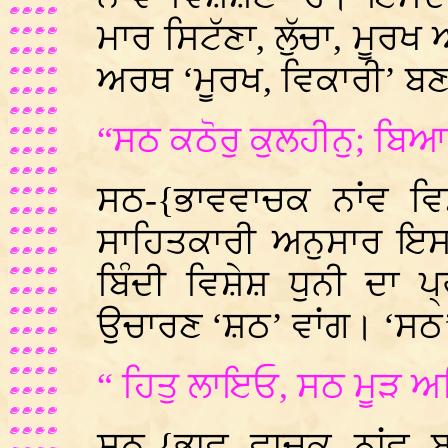
ਮਾਰ ਸਿਟੱਣਾ, ਲੁੱਚਾ, ਮੂ
ਅਰਥ ‘ਮੂਰਖ, ਵਿਕਾਰੀ’ ਬਣ
“ਸਠ ਕਠੋਰੁ ਕੁਲਹੀਨੁ; ਬਿ
ਸਠ-{ਭਾਵਵਾਚਕ ਨਾਂਵ ਵਿ
ਸਾਹਿਤਕਾਰੀ ਅਨੁਸਾਰ ਇਸ 
ਬਿੰਦੀ ਵਿਸ਼ੇਸ਼ ਧੁਨੀ ਦਾ 
ਉਚਾਰਣ ‘ਸ਼ਠ’ ਵਾਂਗ। ‘ਸਠ
“ ਹਿਤੁ ਲਾਇਓ, ਸਠ ਮੂੜ ਅ
ਸਠ-{ਭਾਵ ਵਾਚਕ ਨਾਂਵ ਬਹ