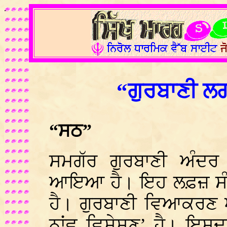
.
“ਗੁਰਬਾਣੀ ਲ
“ਸਠ”
ਸਮਗੱਰ ਗੁਰਬਾਣੀ ਅੰਦ
ਆਇਆ ਹੈ। ਇਹ ਲਫ਼ਜ਼ ਸੰਸਕ੍
ਹੈ। ਗੁਰਬਾਣੀ ਵਿਆਕਰਣ
ਨਾਂਵ ਵਿਸ਼ੇਸ਼ਣ’ ਹੈ। ਇਸਦ