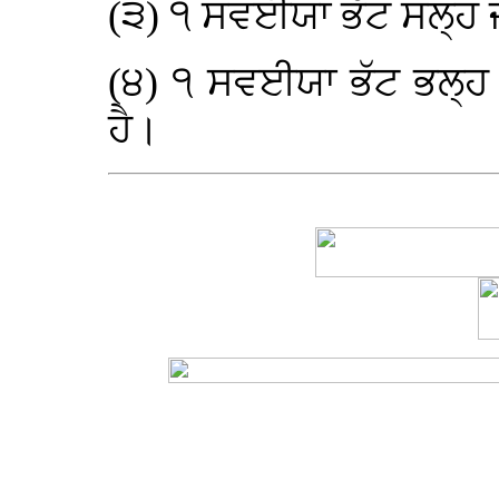
(੩) ੧ ਸਵਈਯਾ ਭੱਟ ਸਲ੍ਹ 
(੪) ੧ ਸਵਈਯਾ ਭੱਟ ਭਲ੍ਹ
ਹੈ।