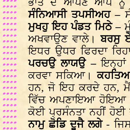
ਭਾਂਤ ਦੇ ਆਪਣੇ ਆਪ ਨੂੰ 
ਸੰਨਿਆਸੀ ਤਪਸੀਅਹ –
ਮੁਖਹੁ ਇਹ ਪੰਡਤ ਮਿਠੇ –
ਮ
ਅਖਵਾਉਣ ਵਾਲੇ।
ਬਰਸੁ 
ਇਧਰ ਉਧਰ ਫਿਰਦਾ ਰਿਹ
ਪਰਚਉ ਲਾਯਉ –
ਇਨ੍ਹਾਂ
ਕਰਵਾ ਸਕਿਆ।
ਕਹਤਿਅ
ਹਨ, ਜੋ ਇਹ ਕਰਦੇ ਹਨ, ਮੈ
ਵਿੱਚ ਅਪਣਾਇਆ ਹੋਇਆ 
ਕੋਈ ਪ੍ਰਸੰਨਤਾ ਨਹੀਂ ਹੋਈ
ਨਾਮੁ ਛੋਡਿ ਦੂਜੈ ਲਗੇ
- ਜਿਸ