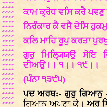
ਕਾਮ ਕ੍ਰੋਧ ਵਸਿ ਕਰੈ ਪਵਣੁ
ਨਿਰੰਕਾਰ ਕੈ ਵਸੈ ਦੇਸਿ ਹੁਕਮ
ਕਲਿ ਮਾਹਿ ਰੂਪੁ ਕਰਤਾ ਪੁਰ
ਗੁਰੁ ਮਿਲ੍ਯ੍ਯਿਉ ਸੋਇ
ਦੀਅਉ।। ੧।। ੧੯।।
(ਪੰਨਾ ੧੩੯੫)
ਪਦ ਅਰਥ:- ਗੁਰੁ ਗਿਆਨੁ
ਗਿਆਨ ਅਪਣਾ ਕੇ।
ਅਰੁ 