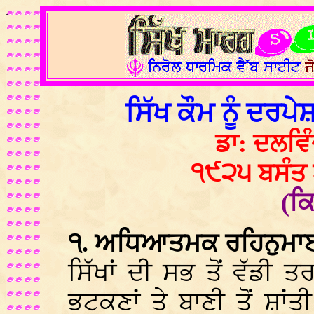
.
ਸਿੱਖ ਕੌਮ ਨੂੰ ਦਰਪੇ
ਡਾ: ਦਲਵਿੰ
੧੯੨੫ ਬਸੰਤ 
(ਕਿ
੧. ਅਧਿਆਤਮਕ ਰਹਿਨੁਮਾ
ਸਿੱਖਾਂ ਦੀ ਸਭ ਤੋਂ ਵੱਡੀ ਤਰ
ਭਟਕਣਾਂ ਤੇ ਬਾਣੀ ਤੋਂ ਸ਼ਾ