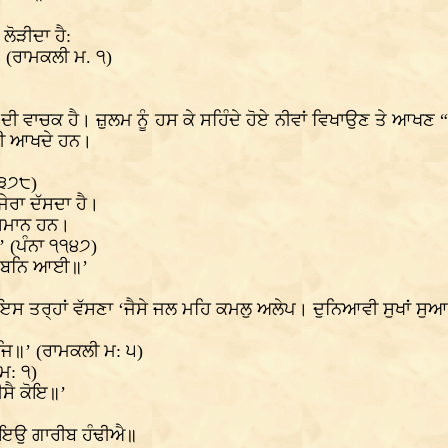
ੋੜੀਦਾ ਹੈ:
 (ਰਾਮਕਲੀ ਮ. ੧)
ੀ ਵਾਚਕ ਹੈ। ਜ਼ੁਲਮ ਨੂੰ ਹਸ ਕੇ ਸਹਿੰਦੇ ਹੋਏ ਨੀਵਾਂ ਵਿਖਾਉਣ ਤੇ ਆਖਣ
ਜੀ ਆਖਦੇ ਹਨ।
੧੩੭੮)
ੇਰਾ ਦੱਸਦਾ ਹੈ।
ਭ ਸਮਾਨ ਹਨ।
 (ਪੰਨਾ ੧੧੪੭)
ਕਉ ਬਨਿ ਆਈ॥’
ਸ ਤਰ੍ਹਾਂ ਵੱਸਣਾ ‘ਜੈਸੇ ਜਲ ਮਹਿ ਕਮਲੁ ਅਲੇਪ। ਦੁਨਿਆਵੀ ਸੁਖਾਂ ਸੁਆਦਾਂ
ਜਿ॥’ (ਰਾਮਕਲੀ ਮ: ੫)
ਮ: ੧)
ੀਸੈ ਕੋਇ॥’
ਕਾਇਉ ਗਾਰੀਬ ਹੰਢੀਐ॥