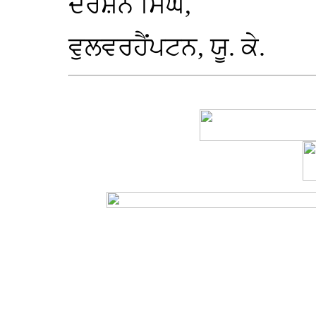
ਦਰਸ਼ਨ ਸਿੰਘ,
ਵੁਲਵਰਹੈਂਪਟਨ, ਯੂ. ਕੇ.