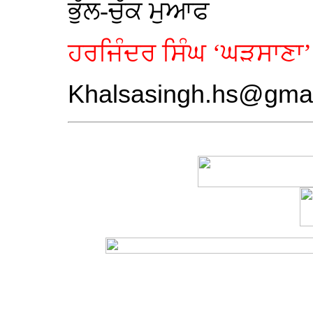
ਭੁੱਲ-ਚੁੱਕ ਮੁਆਫ
ਹਰਜਿੰਦਰ ਸਿੰਘ ‘ਘੜਸਾਣਾ’
Khalsasingh.hs@gma