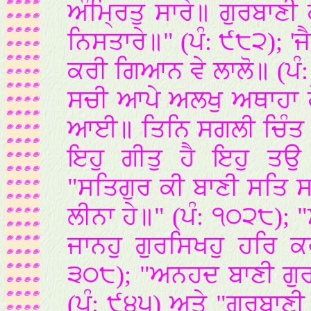
ਅੰਮ੍ਰਿਤੁ ਸਾਰੇ॥ ਗੁਰਬਾਣੀ
ਨਿਸਤਾਰੇ॥" (ਪੰ: ੯੮੨); '
ਕਰੀ ਗਿਆਨ ਵੇ ਲਾਲੋ॥ (ਪੰ:
ਸਚੀ ਆਪੇ ਅਲਖੁ ਅਥਾਹਾ ਹੇ
ਆਈ॥ ਤਿਨਿ ਸਗਲੀ ਚਿੰਤ ਮਿ
ਇਹੁ ਗੀਤੁ ਹੈ ਇਹੁ ਤਉ 
"ਸਤਿਗੁਰ ਕੀ ਬਾਣੀ ਸਤਿ 
ਲੀਨਾ ਹੇ॥" (ਪੰ: ੧੦੨੮);
ਜਾਨਹੁ ਗੁਰਸਿਖਹੁ ਹਰਿ ਕ
੩੦੮); "ਅਨਹਦ ਬਾਣੀ ਗੁਰ
(ਪੰ: ੯੪੫) ਅਤੇ "ਗੁਰਬਾਣ