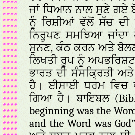
ਜਾਂ ਧਿਆਨ ਨਾਲ ਸੁਣੇ ਗਏ
ਨੂੰ ਰਿਸ਼ੀਆਂ ਵੱਲੋਂ ਸੱਚ ਦ
ਨਿਰੂਪਣ ਸਮਝਿਆ ਜਾਂਦਾ ਹੈ
ਸੁਨਣ, ਕੰਠ ਕਰਨ ਅਤੇ ਬੋਲਣ
ਲਿਖਤੀ ਰੂਪ ਨੂੰ ਅਪਭਰਿਸ਼ਟ
ਭਾਰਤ ਦੀ ਸੰਸਕ੍ਰਿਤੀ ਅਤੇ
ਹੈ। ਈਸਾਈ ਧਰਮ ਵਿਚ ਵ
ਗਿਆ ਹੈ। ਬਾਇਬਲ
(Bib
beginning was the Word
and the Word was God” 