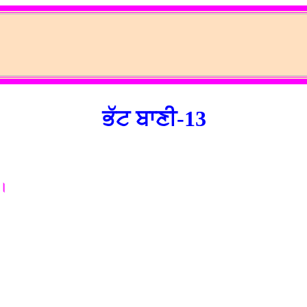
ਭੱਟ ਬਾਣੀ-13
।।