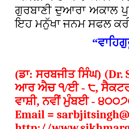
ਗੁਰਬਾਣੀ ਦੁਆਰਾ ਅਕਾਲ ਪੁ
ਇਹ ਮਨੁੱਖਾ ਜਨਮ ਸਫਲ ਕ
“ਵਾਹਿਗੁ
(Dr. 
(ਡਾ: ਸਰਬਜੀਤ ਸਿੰਘ)
ਆਰ ਐਚ ੧/ਈ - ੮, ਸੈਕਟਰ
ਵਾਸ਼ੀ, ਨਵੀਂ ਮੁੰਬਈ - ੪੦੦
Email = sarbjitsingh
http://www.sikhmarg.