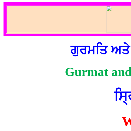
.
ਗੁਰਮਤਿ ਅਤੇ 
Gurmat and s
ਸ੍
W