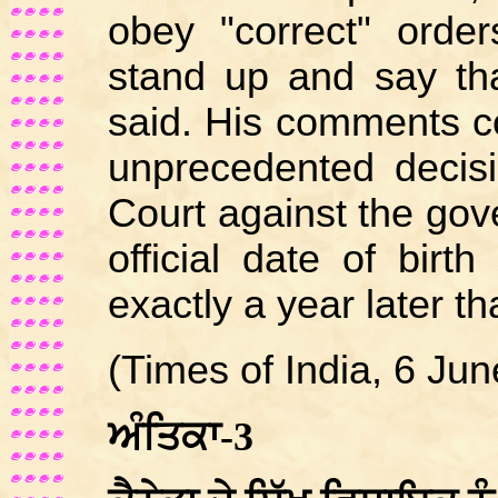
obey "correct" order
stand up and say tha
said. His comments c
unprecedented decis
Court against the gove
official date of bir
exactly a year later t
(Times of India, 6 Jun
ਅੰਤਿਕਾ-3