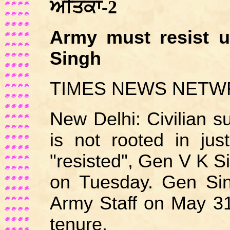
ਅੰਤਿਕਾ-2
Army must resist un
Singh
TIMES NEWS NET
New Delhi: Civilian s
is not rooted in jus
"resisted", Gen V K Si
on Tuesday. Gen Sing
Army Staff on May 31
tenure.