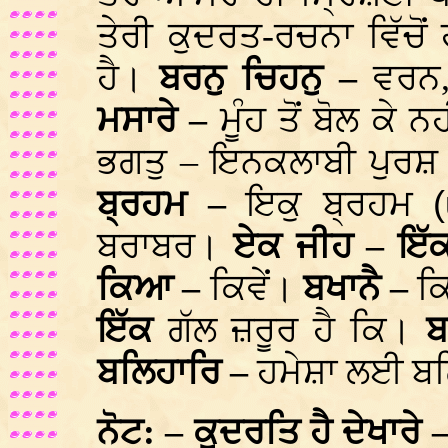
ਤੇਰੀ ਕੁਦਰਤ-ਰਚਨਾ ਵਿੱਚੋ
ਹੈ।
ਬਰਨੁ ਚਿਹਨੁ –
ਵਰਨ,
ਮਸਾਰੇ –
ਮੂੰਹ ਤੋਂ ਬੋਲ ਕੇ ਨ
ਭਗਤੁ – ਇਨਕਲਾਬੀ ਪੁਰ
ਬ੍ਰਹਮ –
ਇਕੁ ਬ੍ਰਹਮ
ਬਰਾਬਰ।
ਏਕ ਜੀਹ – ਇ
ਕਿਆ –
ਕਿਵੇਂ।
ਬਖਾਨੈ –
ਕ
ਇੱਕ
ਗੱਲ ਜ਼ਰੂਰ ਹੈ ਕਿ।
ਬ
ਬਲਿਹਾਰਿ –
ਹਮੇਸ਼ਾ ਲਈ ਬ
ਨੋਟ: – ਕੁਦਰਤਿ ਹੈ ਦੇਖਾਰੇ 