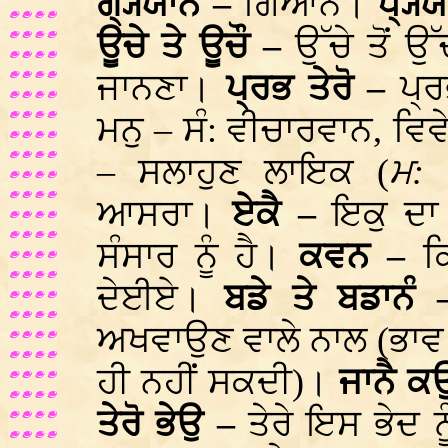
ਗ੍ਯ੍ਯਾਨੰ –
ਗਿਆਨ।
ਧ੍ਯ੍
ਊਚੇ ਤੇ ਊਚੌ –
ਉੱਚੇ ਤੋਂ 
ਜਾਨਣਾ।
ਪ੍ਰਭ ਤੇਰੋ –
ਪ੍ਰ
ਮਨੁ – ਸੰ: ਵੀਚਾਰਵਾਨ, ਵਿਵ
– ਸਲਾਹੁਣ ਲਾਇਕ (
ਮ:
ਆਸਰਾ।
ਏਕੈ –
ਇਕੁ ਦ
ਸੰਸਾਰ ਨੂੰ ਹੈ।
ਕਵਨ –
ਕ
ਦੇਈਏ।
ਬਡੇ ਤੇ ਬਡਾਨੰ
ਅਖਵਾਉਣ ਵਾਲੇ ਨਾਲ (ਭਾਵ ਤ
ਹੀ ਨਹੀਂ ਸਕਦੀ)।
ਜਾਨੈ ਕ
ਤੇਰੋ ਭੇਉ –
ਤੇਰੇ ਇਸ ਭੇਦ ਨ