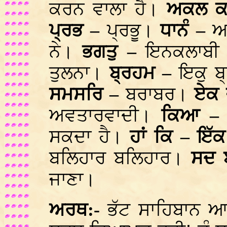
ਕਰਨ ਵਾਲਾ ਹੈ।
ਅਕਲ ਕ
ਪ੍ਰਭ –
ਪ੍ਰਭੂ।
ਧਾਨੰ –
ਆ
ਨੇ।
ਭਗਤੁ –
ਇਨਕਲਾਬੀ
ਤੁਲਨਾ।
ਬ੍ਰਹਮ –
ਇਕੁ 
ਸਮਸਰਿ –
ਬਰਾਬਰ।
ਏਕ 
ਅਵਤਾਰਵਾਦੀ।
ਕਿਆ 
ਸਕਦਾ ਹੈ।
ਹਾਂ ਕਿ – ਇੱ
ਬਲਿਹਾਰ ਬਲਿਹਾਰ।
ਸਦ 
ਜਾਣਾ।
ਅਰਥ:-
ਭੱਟ ਸਾਹਿਬਾਨ ਆ