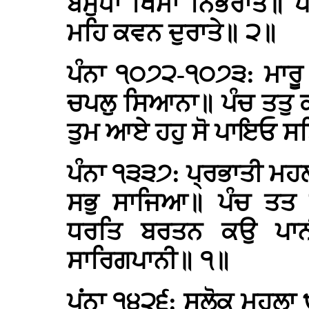
ਬਸੁਧਾ ਖਿਮਾ ਨਿਭਰਾਤੇ॥ 
ਮਹਿ ਕਵਨ ਦੁਰਾਤੇ॥ ੨॥
ਪੰਨਾ ੧੦੭੨-੧੦੭੩: ਮਾਰੂ
ਚਪਲੁ ਸਿਆਨਾ॥ ਪੰਚ ਤਤੁ 
ਤੁਮ ਆਏ ਹਹੁ ਸੋ ਪਾਇਓ ਸਤ
ਪੰਨਾ ੧੩੩੭: ਪ੍ਰਭਾਤੀ ਮਹ
ਸਭੁ ਸਾਜਿਆ॥ ਪੰਚ ਤਤ 
ਧਰਤਿ ਬਰਤਨ ਕਉ ਪਾਨੀ
ਸਾਰਿਗਪਾਨੀ॥ ੧॥
ਪਂਨਾ ੧੪੨੬: ਸਲੋਕ ਮਹਲਾ 