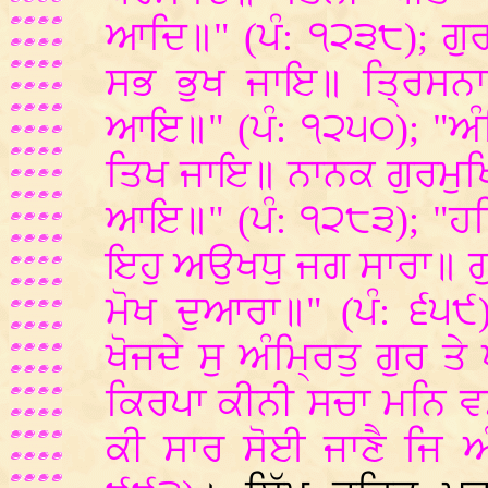
ਆਦਿ॥" (ਪੰ: ੧੨੩੮); ਗੁਰਮੁ
ਸਭ ਭੁਖ ਜਾਇ॥ ਤ੍ਰਿਸਨਾ
ਆਇ॥" (ਪੰ: ੧੨੫੦); "ਅੰਮ੍
ਤਿਖ ਜਾਇ॥ ਨਾਨਕ ਗੁਰਮੁਖ
ਆਇ॥" (ਪੰ: ੧੨੮੩); "ਹਰਿ
ਇਹੁ ਅਉਖਧੁ ਜਗ ਸਾਰਾ॥ ਗ
ਮੋਖ ਦੁਆਰਾ॥" (ਪੰ: ੬੫੯)
ਖੋਜਦੇ ਸੁ ਅੰਮ੍ਰਿਤੁ ਗੁਰ
ਕਿਰਪਾ ਕੀਨੀ ਸਚਾ ਮਨਿ ਵ
ਕੀ ਸਾਰ ਸੋਈ ਜਾਣੈ ਜਿ ਅ