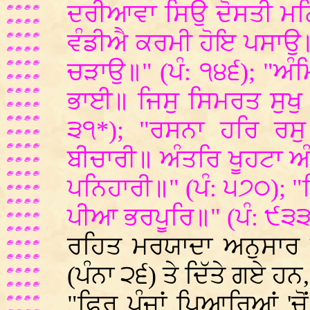
ਦਰੀਆਵਾ ਸਿਉ ਦੋਸਤੀ ਮਨਿ
ਵੰਡੀਐ ਕਰਮੀ ਹੋਇ ਪਸਾਉ
ਚੜਾਉ॥" (ਪੰ: ੧੪੬); "ਅੰਮ੍
ਭਾਈ॥ ਜਿਸੁ ਸਿਮਰਤ ਸੁਖੁ
੩੧*); "ਰਸਨਾ ਹਰਿ ਰਸੁ
ਬੀਚਾਰੀ॥ ਅੰਤਰਿ ਖੂਹਟਾ 
ਪਨਿਹਾਰੀ॥" (ਪੰ: ੫੭੦); "ਤ
ਪੀਆ ਭਰਪੂਰਿ॥" (ਪੰ: ੯੩
ਰਹਿਤ ਮਰਯਾਦਾ ਅਨੁਸਾਰ ਅ
(ਪੰਨਾ ੨੬) ਤੇ ਦਿੱਤੇ ਗਏ ਹ
"ਫਿਰ ਪੰਜਾਂ ਪਿਆਰਿਆਂ 'ਚੋ