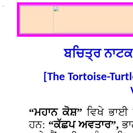
.
ਬਚਿਤ੍ਰ ਨਾਟਕ
[The Tortoise-Turt
“ਮਹਾਨ ਕੋਸ਼”
ਵਿਖੇ ਭਾਈ
ਹਨ:
“ਕੱਛਪ ਅਵਤਾਰ”,
ਭਾ