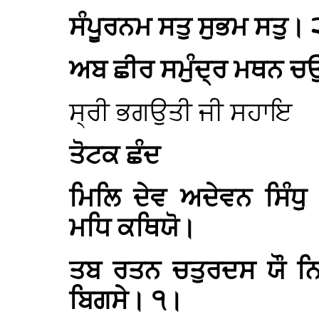
ਸੰਪੂਰਨਮ ਸਤੁ ਸੁਭਮ ਸਤੁ।
ਅਬ ਛੀਰ ਸਮੁੰਦ੍ਰ ਮਥਨ 
ਸ੍ਰੀ ਭਗਉਤੀ ਜੀ ਸਹਾਇ
ਤੋਟਕ ਛੰਦ
ਮਿਲਿ ਦੇਵ ਅਦੇਵਨ ਸਿੰਧ
ਮਧਿ ਕਥਿਯੋ।
ਤਬ ਰਤਨ ਚਤੁਰਦਸ ਯੌ ਨਿ
ਬਿਗਸੇ। ੧।