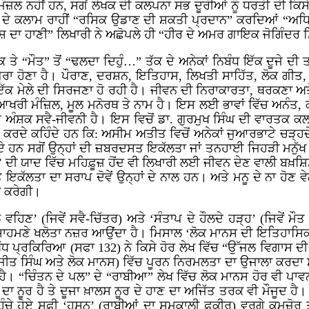
ਜ਼ਲ ਨਹੀਂ ਹਨ, ਸਗੋਂ ਲੇਖਕ ਦੀ ਕਲਪਨਾ ਸਭ ਦੂਰੀਆਂ ਨੂੰ ਧਰਤੀ ਦੀ ਕਿ
ਪਰੀ ਦੇ ਕਲਾਮ ਰਾਹੀਂ “ਰਸਿਕ ਉਡਾਣ ਦੀ ਸ਼ਕਤੀ ਪ੍ਰਦਾਨ” ਕਰਦਿਆਂ “
੍ਰਿਸ਼ ਦਾ ਹਾਣੀ” ਲਿਖਾਰੀ ਨੇ ਅਛੋਪਲੇ ਹੀ “ਹੀਰ ਦੇ ਅਮਰ ਗਾਇਕ ਜੋਗਿੰਦਰ
ਤੱਕ ਤੇ “ਮੌਤ” ਤੋਂ “ਢਲਦਾ ਦਿਹੁੰ…” ਤੱਕ ਦੇ ਅਨੇਕਾਂ ਨਿਬੰਧ ਇੱਕ ਦੂਜੇ ਦ
ਪੂਰਾ ਹੋਣਾ ਹੈ। ਪੌਰਾਣ, ਦਰਸ਼ਨ, ਇਤਿਹਾਸ, ਲਿਖਤੀ ਸਾਹਿੱਤ, ਲੋਕ ਗੀਤ, 
 ਇੱਕ ਮੇਲੇ ਦੀ ਸਿਰਜਣਾ ਹੋ ਰਹੀ ਹੈ। ਜੀਵਨ ਦੀ ਨਿਰਾਕਾਰਤਾ, ਥਰਕਣਾ 
ਆਖਰੀ ਮੰਜ਼ਿਲ, ਮੂਲ ਮਨੋਰਥ ਤੇ ਨਾਮ ਹੈ। ਇਸ ਲਈ ਭਾਵਾਂ ਵਿੱਚ ਅਨੰਤ, 
ੇ ਅੰਸ਼ਕ ਸਵੈ-ਜੀਵਨੀ ਹੈ। ਇਸ ਵਿਚੋਂ ਡਾ. ਗੁਰਮੁਖ ਸਿੰਘ ਦੀ ਵਾਰਤਕ ਕਲਾ ਦ
ਸ਼ ਕਰਦੇ ਕਹਿੰਦੇ ਹਨ ਕਿ: ਅਸੀਮ ਅਤੀਤ ਵਿਚੋਂ ਅਨੇਕਾਂ ਜੁਆਰਭਾਟੇ ਚੜ੍ਹਦ
ਿਸਦੇ ਹਨ ਸਗੋਂ ਉਨ੍ਹਾਂ ਦੀ ਜ਼ਬਰਦਸਤ ਇਕੱਲਤਾ ਜਾਂ ਤਨਹਾਈ ਜਿਹੜੀ ਮਨੁੱਖ 
ੂ’ ਦੀ ਯਾਦ ਵਿੱਚ ਮਹਿਫ਼ੂਜ਼ ਹੋਂਦ ਵੀ ਲਿਖਾਰੀ ਲਈ ਜੀਵਨ ਦੇਣ ਵਾਲੀ ਬਖ਼ਸ਼
ਤੇ ਇਕੱਲਤਾ ਦਾ ਸਰਾਪ ਦੋਵੇਂ ਉਨ੍ਹਾਂ ਦੇ ਨਾਲ ਹਨ। ਅਤੇ ਮਨੂ ਦੇ ਨਾ ਹੋਣ ਵ
ਾ ਕਰੇਗੀ।
ਹਿਣ’ (ਜਿਵੇਂ ਸਵੈ-ਚਿੱਤਰ) ਅਤੇ ‘ਸੰਤਾਪ ਦੇ ਹੌਲਦੇ ਹੜ੍ਹ’ (ਜਿਵੇਂ ਮ
ਦੇ ਸਾਹਮਣੇ ਖਲੋਤਾ ਨਜ਼ਰ ਆਉਂਦਾ ਹੈ। ਮਿਸਾਲ ‘ਲੋਕ ਮਾਨਸ ਦੀ ਇਤਿਹਾਸਿ
ਧ ਪ੍ਰਕਿਰਿਆ (ਸਫਾ 132) ਨੇ ਕਿਸੇ ਹੋਰ ਲੇਖ ਵਿੱਚ “ਉੱਜਲ ਵਿਗਾਸ ਦੀ 
 ਸਿੰਘ ਅਤੇ ਲੋਕ ਮਾਨਸ) ਵਿੱਚ ਪੂਰਨ ਨਿਰਮਲਤਾ ਦਾ ਉਜਾਲਾ ਕਰਦਾ ਸੱਚ, 
ਾ ਹੈ। “ਚਿੰਤਨ ਦੇ ਪਲ” ਦੇ “ਰਾਬੀਆ” ਲੇਖ ਵਿੱਚ ਲੋਕ ਮਾਨਸ ਹੋਰ ਵੀ ਪਾ
ੀ ਦਾ ਨੂਰ ਹੈ ਤੇ ਦੂਜਾ ਖ਼ਾਲਸ ਨੂਰ ਦੇ ਹਾਣ ਦਾ ਅਜਿੱਤ ਤਰਕ ਵੀ ਮੌਜੂ
, ਪਹੁੰਚੇ ਹੋਏ ਸੂਫ਼ੀ ‘ਹਸਨ’ (ਰਾਬੀਆਂ ਦਾ ਸਮਕਾਲੀ ਫ਼ਕੀਰ) ਵਰਗੇ ਕਮਜ਼