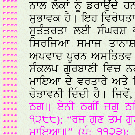
ਨਾਲ ਲੋਕਾਂ ਨੂੰ ਡਰਾਉਂਦੇ 
ਸੁਭਾਵਕ ਹੈ। ਇਹ ਵਿਰੋਧਤਾ
ਸੁਤੰਤਰਤਾ ਲਈ ਸੰਘਰਸ਼ ਵਜ
ਸਿਰਜਿਆ ਸਮਾਜ ਤਾਨਾਸ਼
ਅਪਵਾਦ ਪੂਰਨ ਅਸਤਿਤਵ ਬਣ
ਸੰਕਲਪ ਗੁਰਬਾਣੀ ਵਿਚ ਨਹ
ਮਾਇਆ ਦੇ ਵਰਤਾਰੇ ਅਤੇ ਇਸ
ਚੇਤਾਵਨੀ ਦਿੰਦੀ ਹੈ। ਜਿਵੇਂ
ਠਗ॥ ਏਨੀ ਠਗੀਂ ਜਗੁ ਠ
੧੨੮੮); “ਰਜ ਗੁਣ ਤਮ ਗੁ
ਮਾਇਆ॥” (ਪੰ: ੧੧੨੩); ਅ