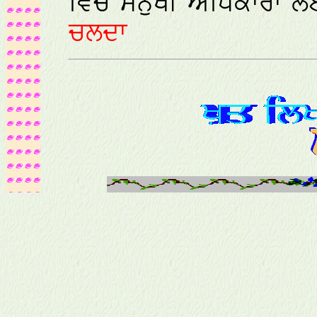
ਵਿਚ ਮਨੁੱਖੀ ਅਧਿਕਾਰਾਂ 
ਚਲਦਾ