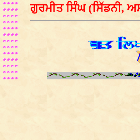
ਗੁਰਮੀਤ ਸਿੰਘ (ਸਿੱਡਨੀ,