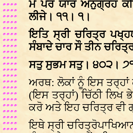
ਮੋ ਪਰ ਯਾਰ ਅਨੁਗ੍ਰਹ ਕੀ
ਲੀਜੇ। ੧੧। ੧।
ਇਤਿ ਸ੍ਰੀ ਚਰਿਤ੍ਰ ਪਖ੍ਹਯਾ
ਸੰਬਾਦੇ ਚਾਰ ਸੌ ਤੀਨ ਚਰਿਤ
ਸਤੁ ਸੁਭਮ ਸਤੁ। ੪੦੨। ੭
ਅਰਥ: ਲੋਕਾਂ ਨੂੰ ਇਸ ਤਰ੍ਹਾ
(ਇਸ ਤਰ੍ਹਾਂ) ਚਿੱਠੀ ਲਿਖ ਭੇ
ਕਰੋ ਅਤੇ ਇਹ ਚਰਿਤ੍ਰ ਵੀ ਗ
ਇਥੇ ਸ੍ਰੀ ਚਰਿਤ੍ਰੋਪਾਖਿਆਨ 