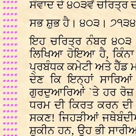
ਸੰਵਾਦ ਦੇ ੪੦੩ਵੇਂ ਚਰਿਤ੍ਰ 
ਸਭ ਸ਼ੁਭ ਹੈ। ੪੦੩। ੭੧੩
ਇਹ ਚਰਿਤ੍ਰ ਨੰਬਰ ੪੦੩ ਕ
ਲਿਖਿਆ ਹੋਇਆ ਹੈ, ਕਿੰਨਾ ਚ
ਪ੍ਰਬੰਧਕ ਕਮੇਟੀ ਅਤੇ ਹੈੱ
ਦੇਣ ਕਿ ਇਨ੍ਹਾਂ ਸਾਰਿਆਂ
ਗੁਰਦੁਆਰਿਆਂ `ਤੇ ਹਰ ਰੋਜ਼ ਕ
ਧਰਮ ਦੀ ਕਿਰਤ ਕਰਨ ਦੀ ਥ
ਸਕਣ! ਜਿਹੜੀਆਂ ਜਥੇਬੰਦੀਆਂ
ਸ਼ੁਕੀਨ ਹਨ, ਉਹ ਭੀ ਸਾਰੀ