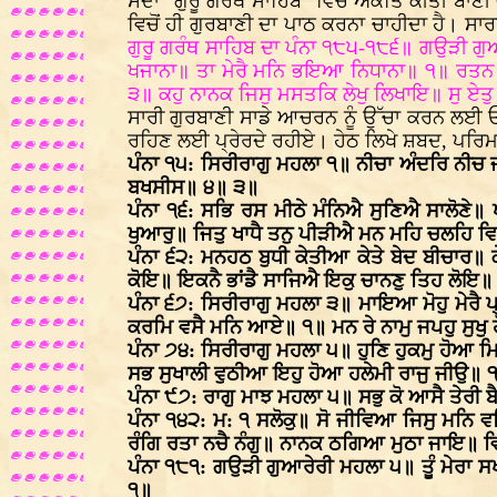
ਸਦਾ “ਗੁਰੂ ਗਰੰਥ ਸਾਹਿਬ” ਵਿੱਚ ਅੰਕਤਿ ਕੀਤੀ ਬਾਣੀ
ਵਿਚੋਂ ਹੀ ਗੁਰਬਾਣੀ ਦਾ ਪਾਠ ਕਰਨਾ ਚਾਹੀਦਾ ਹੈ। ਸ
ਗੁਰੂ ਗਰੰਥ ਸਾਹਿਬ ਦਾ ਪੰਨਾ ੧੮੫-੧੮੬॥ ਗਉੜੀ ਗ
ਖਜਾਨਾ॥ ਤਾ ਮੇਰੈ ਮਨਿ ਭਇਆ ਨਿਧਾਨਾ॥ ੧॥ ਰਤਨ 
੩॥ ਕਹੁ ਨਾਨਕ ਜਿਸੁ ਮਸਤਕਿ ਲੇਖੁ ਲਿਖਾਇ॥ ਸੁ 
ਸਾਰੀ ਗੁਰਬਾਣੀ ਸਾਡੇ ਆਚਰਨ ਨੂੰ ਉੱਚਾ ਕਰਨ ਲਈ ਓਚ
ਰਹਿਣ ਲਈ ਪ੍ਰੇਰਦੇ ਰਹੀਏ। ਹੇਠ ਲਿਖੇ ਸ਼ਬਦ, ਪਰਿਮਾਣ
ਪੰਨਾ ੧੫: ਸਿਰੀਰਾਗੁ ਮਹਲਾ ੧॥ ਨੀਚਾ ਅੰਦਰਿ ਨੀਚ
ਬਖਸੀਸ॥ ੪॥ ੩॥
ਪੰਨਾ ੧੬: ਸਭਿ ਰਸ ਮੀਠੇ ਮੰਨਿਐ ਸੁਣਿਐ ਸਾਲੋਣੇ॥
ਖੁਆਰੁ॥ ਜਿਤੁ ਖਾਧੈ ਤਨੁ ਪੀੜੀਐ ਮਨ ਮਹਿ ਚਲਹਿ 
ਪੰਨਾ ੬੨: ਮਨਹਠ ਬੁਧੀ ਕੇਤੀਆ ਕੇਤੇ ਬੇਦ ਬੀਚਾਰ॥ 
ਕੋਇ॥ ਇਕਨੈ ਭਾਂਡੈ ਸਾਜਿਐ ਇਕੁ ਚਾਨਣੁ ਤਿਹ ਲੋਇ॥
ਪੰਨਾ ੬੭: ਸਿਰੀਰਾਗੁ ਮਹਲਾ ੩॥ ਮਾਇਆ ਮੋਹੁ ਮੇਰੈ
ਕਰਮਿ ਵਸੈ ਮਨਿ ਆਏ॥ ੧॥ ਮਨ ਰੇ ਨਾਮੁ ਜਪਹੁ ਸੁਖੁ
ਪੰਨਾ ੭੪: ਸਿਰੀਰਾਗੁ ਮਹਲਾ ੫॥ ਹੁਣਿ ਹੁਕਮੁ ਹੋਆ 
ਸਭ ਸੁਖਾਲੀ ਵੁਠੀਆ ਇਹੁ ਹੋਆ ਹਲੇਮੀ ਰਾਜੁ ਜੀਉ॥ 
ਪੰਨਾ ੯੭: ਰਾਗੁ ਮਾਝ ਮਹਲਾ ੫॥ ਸਭੁ ਕੋ ਆਸੈ ਤੇਰੀ 
ਪੰਨਾ ੧੪੨: ਮ: ੧ ਸਲੋਕੁ॥ ਸੋ ਜੀਵਿਆ ਜਿਸੁ ਮਨਿ ਵ
ਰੰਗਿ ਰਤਾ ਨਚੈ ਨੰਗੁ॥ ਨਾਨਕ ਠਗਿਆ ਮੁਠਾ ਜਾਇ॥
ਪੰਨਾ ੧੮੧: ਗਉੜੀ ਗੁਆਰੇਰੀ ਮਹਲਾ ੫॥ ਤੂੰ ਮੇਰਾ ਸਖਾ 
੧॥