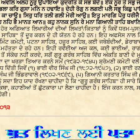
॥ ਅਵਲਿ ਅਲਹ ਨੂਰੁ ਉਪਾਇਆ ਕੁਦਰਤਿ ਕੇ ਸਭ ਬੰਦੇ॥ ਏਕ ਨੂਰ ਤੇ ਸਭੁ 
ਾ ਭਲਾ ਕਰਿ ਗੁਸਾ ਮਨਿ ਨ ਹਢਾਇ॥ ਦੇਹੀ ਰੋਗੁ ਨ ਲਗਈ ਪਲੈ ਸਭੁ ਕਿਛੁ
 ਕਾ ਚਾਉ॥ ਸਿਰੁ ਧਰਿ ਤਲੀ ਗਲੀ ਮੇਰੀ ਆਉ॥ ਇਤੁ ਮਾਰਗਿ ਪੈਰੁ ਧਰੀਜੈ॥
ਹਿ ਨਹਿ ਭੈ ਮਾਨਤ ਆਨ॥ ਕਹੁ ਨਾਨਕ ਸੁਨਿ ਰੇ ਮਨਾ ਗਿਆਨੀ ਤਾਹਿ ਬਖਾ
 ਹੋਰ ਅਗਿਆਤ ਲਿਖਾਰੀਆਂ ਦੀਆਂ ਲਿਖਤਾਂ/ਕਿਤਾਬਾਂ ਨੂੰ ਕਿਵੇਂ ਧਰਮ-ਪ
ੰਥ ਸਾਹਿਬ” ਤੋਂ ਦੂਰ ਕਰਨ ਦੇ ਹੀ ਯੱਤਨ ਹੋ ਰਹੇ ਹਨ। ਇਹ ਅਫਸੋਸ ਨਾਲ 
ਜਮਿੰਟ ਕਮੇਟੀ, ਪਟਨਾ ਸਾਹਿਬ, ਹਜ਼ੂਰ ਸਾਹਿਬ, ਕਈ ਜਥੇਬੰਦੀਆਂ, ਡੇਰਾ
 ਵਧੀਕ ਮਹੱਤਤਾ ਦੇ ਰਹੇ ਹਨ। ਇਹੀ ਰਵੱਈਆ ਅਜ ਕਲ, ਕਈ ਭਾਈਆਂ, ਰਾਗ
ਤੋਂ ਸੰਕੋਚ ਨਹੀਂ ਕਰਦੇ, ਸਗੋਂ ਗੁਰੂ ਗਰੰਥ ਸਾਹਿਬ ਵਿੱਚ ਅੰਕਤਿ ਬਾਣੀ 
ਦਾ ਖਰੜਾ ਤਿਆਰ ਕਰਨੇ ਸਮੇਂ (੧੯੩੨-੧੯੪੫) ਸ਼੍ਰੋਮਣੀ ਕਮੇਟੀ ਵਲੋਂ ਥਾਪ
ਂ ਨਾ ਸੇਧ ਦਿੱਤੀ ਜਿਵੇਂ (੧) ਭਾਈ ਵੀਰ ਸਿੰਘ ਜੀ (੧੮੭੨-੧੯੫੭), (੨) ਭ
ਿੰਘ ਜੀ ਭਿੰਡਰਾਵਾਲੇ (੧੯੦੨-੧੯੬੯), (੫) ਗਿਆਨੀ ਕਰਤਾਰ ਸਿੰਘ ਜੀ
ਸਾਨੂੰ ਸਦਾ ਇਹ ਯਾਦ ਰੱਖਣਾ ਚਾਹੀਦਾ ਹੈ ਕਿ “ਗੁਰੂ ਗਰੰਥ ਸਾਹਿਬ” ਹੀ ਸਾਰੇ 
ਾ, ਕਹਾਣੀਆਂ ਤੋਂ ਛੁੱਟਕਾਰਾ ਪਾ ਲੈਣਾ ਚਾਹੀਦਾ ਹੈ। ਇੰਜ ਕਰਨ ਨਾਲ,
ਹੇਗੀ।
੨੦੧੩