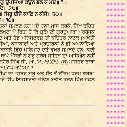
ਜਗੁ ਉਪਜਿਆ ਕਉਨ ਭਲੇ ਕੋ ਮੰਦੇ॥ ੧॥
 ਪਾਇ॥ ੭੮॥
 ਸਿਰੁ ਦੀਜੈ ਕਾਣਿ ਨ ਕੀਜੈ॥ ੨੦॥
ਨਿ॥ ੧੬॥
ੁਸਤਕਾਂ ਸਮਝਣ ਲਗ ਪਏ ਹਨ? ਖ਼ਾਸ ਕਰਕੇ, ਸਿੱਖ ਰਹਿਤ
ਲਿਖਣਾ ਪੈ ਰਿਹਾ ਹੈ ਕਿ ਸ਼੍ਰੋਮਣੀ ਗੁਰਦੁਆਰਾ ਪ੍ਰਬੰਧਕ
ਬਾਦ ਅਤੇ ਹੈਡ ਮਨਿਸਟਰਜ਼ ਤਾਂ ਬਚਿਤ੍ਰ ਨਾਟਕ (ਅਖੌਤੀ
ੀਆਂ, ਕਥਾਕਾਰਾਂ ਅਤੇ ਪ੍ਰਚਾਰਕਾਂ ਨੇ ਭੀ ਅਪਨਾਇਆ
ਦੇ ਮੁਕਾਬਲੇ ਵਿੱਚ ਪਰਿਮਾਣ ਦੇਣੇ ਫਖਰ ਸਮਝਦੇ ਹਨ! ਕਈ
ੇ ਮੈਂਬਰਾਂ ਨੇ ਗੁਰੂ ਗਰੰਥ ਸਾਹਿਬ ਦਾ ਅਧਿਐਨ ਨਹੀਂ
ਾਈ ਰਣਧੀਰ ਸਿੰਘ ਜੀ, (੧੮੭੮-੧੯੬੧), (੩) ਮਾਸਟਰ ਤਾਰਾ
 (੧੯੦੨-੧੯੭੪) ?
ਸਿੱਖਾਂ ਦਾ “ਸ਼ਬਦ ਗੁਰੂ ਅਤੇ ਸੱਭ ਤੋਂ ਉੱਤਮ ਧਰਮ ਗਰੰਥ”
 ਸਾਰੇ ਸਿੱਖ ਇਕਸਾਰਤਾ ਜੀਵਨ ਬਤੀਤ ਕਰਨ ਵਿੱਚ ਸਫਲ