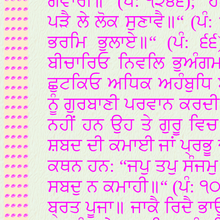
ਗਵਾਰੀ॥“ (ਪੰ: ੧੨੪੬); “ਹ
ਪੜੈ ਲੇ ਲੋਕ ਸੁਣਾਵੈ॥“ (ਪੰ
ਭਰਮਿ ਭੁਲਾਏ॥“ (ਪੰ: ੬
ਬੀਚਾਰਿਓ ਨਿਵਲਿ ਭੁਅੰਗਮ
ਛੁਟਕਿਓ ਅਧਿਕ ਅਹੰਬੁਧਿ ਬਾਧ
ਨੂੰ ਗੁਰਬਾਣੀ ਪਰਵਾਨ ਕਰਦ
ਨਹੀਂ ਹਨ ਉਹ ਤੇ ਗੁਰੂ ਵਿ
ਸ਼ਬਦ ਦੀ ਕਮਾਈ ਜਾਂ ਪ੍ਰਭੂ 
ਕਥਨ ਹਨ: “ਜਪੁ ਤਪੁ ਸੰਜਮੁ
ਸਬਦੁ ਨ ਕਮਾਹੀ॥“ (ਪੰ: 
ਬ੍ਰਤ ਪੂਜਾ॥ ਜਾਕੈ ਰਿਦੈ ਭਾ