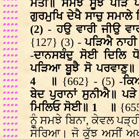
ਮੋਤੀ॥ ਸਮਝੈ ਸੂਝੈ ਪੜਿ 
ਗੁਰਮੁਖਿ ਦੇਖੈ ਸਾਚੁ ਸਮਾਲੇ
(2) - ਹਉ ਵਾਰੀ ਜੀਉ ਵਾ
{127} (3) -
ਪੜਿਐ ਨਾਹੀ 
-
ਦਾਨਸਬੰਦੁ ਸੋਈ ਦਿਲਿ ਧੋ
ਪੜਿਆ ਬੂਝੈ ਸੋ ਪਰਵਾਣੁ॥
4
॥
{662} - (5)
-ਕਿ
ਬੇਦ ਪੁਰਾਨਾਂ ਸੁਨੀਐ॥ ਪ
ਮਿਲਿਓ ਸੋਈ॥ 1
॥
{655
ਨੂੰ ਸਮਝੇ ਬਿਨਾ, ਕੇਵਲ ਪੜ੍ਹ
ਸੌਰਿਆ। ਜੋ ਕੁੱਝ ਅਸੀਂ ਅ