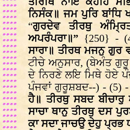
ਤੀਰਥਿ ਨਾਇ ਕਹਹਿ ਸਭਿ
ਨਿਸੰਕ॥ ਜਮ ਪੁਰਿ ਬਾਂਧਿ 
“
ਗੁਰਦੇਵ ਤੀਰਥੁ ਅੰਮ੍
ਅਪਰੰਪਰਾ॥”
{250} - (
ਸਾਰਾ॥ ਤੀਰਥ ਮਜਨੁ ਗੁਰ 
ਟੀਚੇ ਅਨੁਸਾਰ, (ਬੇਅੰਤ ਗੁਰੂ
ਦੇ ਨਿਰਣੇ ਲਇ ਮਿਥੇ ਹੋਏ ਪ
ਪੰਜਵਾਂ ਗੁਰੂਸ਼ਬਦ--) - (5) -
ਹੈ॥ ਤੀਰਥੁ ਸਬਦ ਬੀਚਾਰੁ
ਸਾਚਾ ਥਾਨੁ ਤੀਰਥੁ ਦਸ ਪ
ਕਾ ਸਦਾ ਜਾਚਉ ਦੇਹੁ ਪ੍ਰਭ ਧ