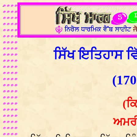
.
ਸਿੱਖ ਇਤਿਹਾਸ ਵ
(170
(ਕਿ
ਅਮਰੀ