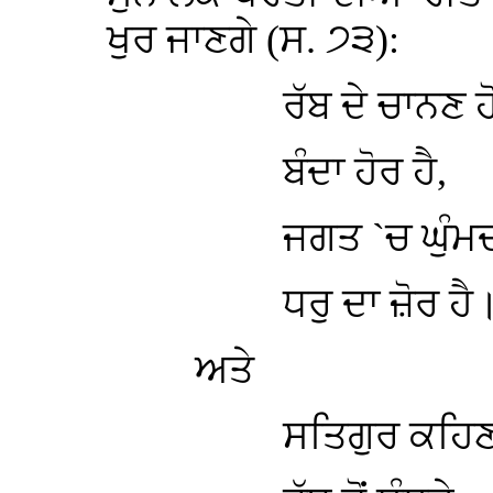
ਖੁਰ ਜਾਣਗੇ (ਸ. ੭੩):
ਰੱਬ ਦੇ ਚਾਨਣ ਹ
ਬੰਦਾ ਹੋਰ ਹੈ,
ਜਗਤ `ਚ ਘੁੰਮਦ
ਧਰੁ ਦਾ ਜ਼ੋਰ ਹੈ
ਅਤੇ
ਸਤਿਗੁਰ ਕਹਿਣ