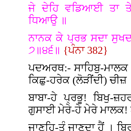
ਜੇ ਦੇਹਿ ਵਡਿਆਈ ਤਾ 
ਧਿਆਉ ॥
ਨਾਨਕ ਕੇ ਪ੍ਰਭ ਸਦਾ ਸੁਖਦ
੭॥੪੬॥
{ਪੰਨਾ 382}
ਪਦਅਰਥ:- ਸਾਹਿਬੁ-ਮਾਲਕ ।
ਕਿਛੁ-ਹਰੇਕ (ਲੋੜੀਂਦੀ) ਚੀਜ਼
ਬਾਬਾ-ਹੇ ਪ੍ਰਭੂ! ਬਿਖੁ-
ਗੁਸਾਈ ਮੇਰੇ-ਹੇ ਮੇਰੇ ਮਾ
ਜਾਣਹਿ-ਤੂੰ ਜਾਣਦਾ ਹੈਂ । ਬਿ