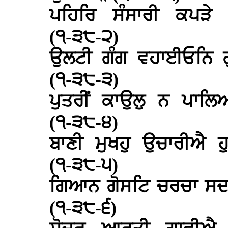
ਪਹਿਰਿ ਸੰਸਾਰੀ ਕਪੜੇ
(੧-੩੮-੨)
ਉਲਟੀ ਗੰਗ ਵਹਾਈਓਨਿ ਗ
(੧-੩੮-੩)
ਪੁਤਰੀਂ ਕਾਉਲੁ ਨ ਪਾ
(੧-੩੮-੪)
ਬਾਣੀ ਮੁਖਹੁ ਉਚਾਰੀਐ 
(੧-੩੮-੫)
ਗਿਆਨ ਗੋਸਟਿ ਚਰਚਾ ਸਦ
(੧-੩੮-੬)