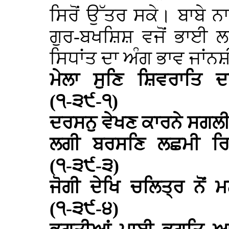
ਸਿਰੋਂ ਉੱਤਰ ਸਕੇ। ਬਾਬੇ
ਗੁਰ-ਬਖਸ਼ਿਸ਼ ਵਜੋਂ ਭਾਈ ਲਹ
ਸਿਧਾਂਤ ਦਾ ਅੰਗ ਭਾਵ ਜਾ
ਮੇਲਾ ਸੁਣਿ ਸ਼ਿਵਰਾਤਿ
(੧-੩੯-੧)
ਦਰਸਨੁ ਵੇਖਣ ਕਾਰਨੇ ਸਗਲ
ਲਗੀ ਬਰਸਣਿ ਲਛਮੀ ਰ
(੧-੩੯-੩)
ਜੋਗੀ ਦੇਖਿ ਚਲਿਤ੍ਰ ਨੋਂ
(੧-੩੯-੪)