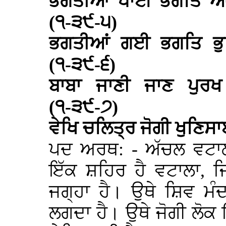
ਭਗਤੀਆਂ ਪਾਈ ਭਗਤਿ ਆ
(੧-੩੯-੫)
ਭਗਤੀਆਂ ਗਈ ਭਗਤਿ ਭੁਲ
(੧-੩੯-੬)
ਬਾਬਾ ਜਾਣੀ ਜਾਣ ਪੁਰ
(੧-੩੯-੭)
ਵੇਖਿ ਚਲਿਤ੍ਰ ਜੋਗੀ ਖੁਣਿ
ਪਦ ਅਰਥ: - ਅੱਚਲ ਵਟਾਲਾ
ਇੱਕ ਸ਼ਹਿਰ ਹੈ ਵਟਾਲਾ, ਜ
ਜਗ੍ਹਾ ਹੈ। ਉਥੇ ਸ਼ਿਵ ਮੰਦ
ਲਗਦਾ ਹੈ। ਉਥੇ ਜੋਗੀ ਲੋਕ 