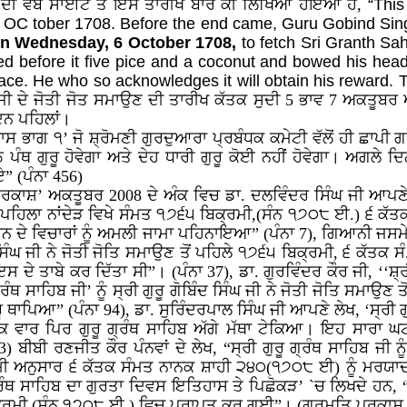
ੇਟੀ ਦੀ ਵੈਬ ਸਾਈਟ ਤੇ ਇਸ ਤਾਰੀਖ ਬਾਰੇ ਕੀ ਲਿਖਿਆ ਹੋਇਆ ਹੈ,
“Thi
 OC tober 1708. Before the end came, Guru Gobind Sin
n Wednesday, 6 October 1708,
to fetch Sri Granth Sah
 before it five pice and a coconut and bowed his head b
e. He who so acknowledges it will obtain his reward. T
ੀ ਦੇ ਜੋਤੀ ਜੋਤ ਸਮਾਉਣ ਦੀ ਤਾਰੀਖ ਕੱਤਕ ਸੁਦੀ 5 ਭਾਵ 7 ਅਕਤੂਬਰ 
ਿਨ ਪਹਿਲਾਂ।
ਸ ਭਾਗ ੧’ ਜੋ ਸ਼੍ਰੋਮਣੀ ਗੁਰਦੁਆਰਾ ਪ੍ਰਬੰਧਕ ਕਮੇਟੀ ਵੱਲੋਂ ਹੀ ਛਾਪ
ਠ ਪੰਥ ਗੁਰੂ ਹੋਵੇਗਾ ਅਤੇ ਦੇਹ ਧਾਰੀ ਗੁਰੂ ਕੋਈ ਨਹੀਂ ਹੋਵੇਗਾ। ਅਗਲੇ
” (ਪੰਨਾ 456)
੍ਰਕਾਸ਼’ ਅਕਤੂਬਰ 2008 ਦੇ ਅੰਕ ਵਿਚ ਡਾ. ਦਲਵਿੰਦਰ ਸਿੰਘ ਜੀ ਆਪਣੇ
ੋਂ ਪਹਿਲਾ ਨਾਂਦੇੜ ਵਿਖੇ ਸੰਮਤ ੧੭੬੫ ਬਿਕ੍ਰਮੀ,(ਸੰਨ ੧੭੦੮ ਈ.) ੬ ਕੱਤਕ 
ਿਬਾਨ ਦੇ ਵਿਚਾਰਾਂ ਨੂੰ ਅਮਲੀ ਜਾਮਾ ਪਹਿਨਾਇਆ” (ਪੰਨਾ 7), ਗਿਆਨੀ ਜਸਮੇ
ਿੰਘ ਜੀ ਨੇ ਜੋਤੀ ਜੋਤਿ ਸਮਾਉਣ ਤੋਂ ਪਹਿਲੇ ੧੭੬੫ ਬਿਕ੍ਰਮੀ, ੬ ਕੱਤਕ ਸੰ.
ਸ ਦੇ ਤਾਬੇ ਕਰ ਦਿੱਤਾ ਸੀ”। (ਪੰਨਾ 37), ਡਾ. ਗੁਰਵਿੰਦਰ ਕੌਰ ਜੀ, ‘‘ਸ਼੍ਰ
ਥ ਸਾਹਿਬ ਜੀ’ ਨੂੰ ਸ੍ਰੀ ਗੁਰੂ ਗੋਬਿੰਦ ਸਿੰਘ ਜੀ ਨੇ ਜੋਤੀ ਜੋਤਿ ਸਮਾਉਣ
ਰੂ ਥਾਪਿਆ” (ਪੰਨਾ 94), ਡਾ. ਸੁਰਿੰਦਰਪਾਲ ਸਿੰਘ ਜੀ ਆਪਣੇ ਲੇਖ, ‘ਸ੍ਰੀ ਗ
ਇਕ ਵਾਰ ਪਿਰ ਗੁਰੂ ਗ੍ਰੰਥ ਸਾਹਿਬ ਅੱਗੇ ਮੱਥਾ ਟੇਕਿਆ। ਇਹ ਸਾਰਾ
 ਬੀਬੀ ਰਣਜੀਤ ਕੌਰ ਪੰਨਵਾਂ ਦੇ ਲੇਖ, “ਸ੍ਰੀ ਗੁਰੂ ਗ੍ਰੰਥ ਸਾਹਿਬ ਜੀ 
ਰਮੀ ਅਨੁਸਾਰ ੬ ਕੱਤਕ ਸੰਮਤ ਨਾਨਕ ਸ਼ਾਹੀ ੨੪੦(੧੭੦੮ ਈ) ਨੂੰ ਮਰਯਾ
ਰੰਥ ਸਾਹਿਬ ਦਾ ਗੁਰਤਾ ਦਿਵਸ ਇਤਿਹਾਸ ਤੇ ਪਿਛੋਕੜ’ `ਚ ਲਿਖਦੇ ਹਨ, “ਪ
ਕ੍ਰਮੀ (ਸੰਨ ੧੭੦੮ ਈ.) ਵਿਚ ਪ੍ਰਾਪਤ ਕਰ ਗਈ”। (ਗੁਰਮਤਿ ਪ੍ਰਕਾਸ਼,