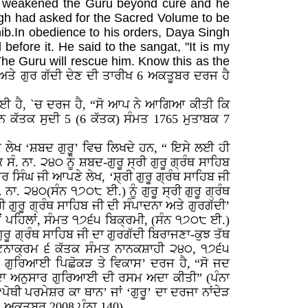
s weakened the Guru beyond cure and he
gh had asked for the Sacred Volume to be
ib.In obedience to his orders, Daya Singh
efore it. He said to the sangat, "It is my
he Guru will rescue him. Know this as the
ਅਤੇ ਗੁਰ ਗੱਦੀ ਦੇਣ ਦੀ ਤਾਰੀਖ 6 ਅਕਤੂਬਰ ਦਰਜ ਹੈ
ੀ ਗਈ ਹੈ, `ਚ ਦਰਜ ਹੈ, “ਸੋ ਆਪ ਨੇ ਆਗਿਆ ਕੀਤੀ ਕਿ
 ਦਿਨ ਕੱਤਕ ਸੁਦੀ 5 (6 ਕੱਤਕ) ਸੰਮਤ 1765 ਮੁਤਾਬਕ 7
 ਲੇਖ ‘ਸ਼ਬਦ ਗੁਰੂ’ ਵਿਚ ਲਿਖਦੇ ਹਨ, “ ਇਸੇ ਲਈ ਹੀ
ਸੰ. ਨਾ. ੨੪੦ ਨੂੰ ਸ਼ਬਦ-ਗੁਰੂ ਸ੍ਰੀ ਗੁਰੂ ਗ੍ਰੰਥ ਸਾਹਿਬ
ਰ ਸਿੰਘ ਜੀ ਆਪਣੇ ਲੇਖ, ‘ਸ਼੍ਰੀ ਗੁਰੂ ਗ੍ਰੰਥ ਸਾਹਿਬ ਜੀ
 ਨਾ. ੨੪੦(ਸੰਨ ੧੭੦੮ ਈ.) ਨੂੰ ਗੁਰੂ ਸ੍ਰੀ ਗੁਰੂ ਗ੍ਰੰਥ
ੀ ਗੁਰੂ ਗ੍ਰੰਥ ਸਾਹਿਬ ਜੀ ਦੀ ਸੰਪਾਦਨਾ ਅਤੇ ਗੁਰਗੱਦੀ’
 ਤੋਂ ਪਹਿਲਾਂ, ਸੰਮਤ ੧੭੬੫ ਬਿਕ੍ਰਮੀ, (ਸੰਨ ੧੭੦੮ ਈ.)
ੁਰੂ ਗ੍ਰੰਥ ਸਾਹਿਬ ਜੀ ਦਾ ਗੁਰਗੱਦੀ ਬਿਰਾਜਣਾ-ਕੁਝ ਤੱਥ
 ਘਟਨਾਕ੍ਰਮ ੬ ਕੱਤਕ ਸੰਮਤ ਨਾਨਕਸ਼ਾਹੀ ੨੪੦, ੧੭੬੫
ਨੂੰ ਗੁਰਿਆਈ ਪਿਛੋਕੜ ਤੇ ਵਿਕਾਸ’ ਦਰਜ ਹੈ, “ਸੋ ਜਦ
ਦਾ ਅਨੁਸਾਰ ਗੁਰਿਆਈ ਦੀ ਰਸਮ ਅਦਾ ਕੀਤੀ” (ਪੰਨਾ
ੋਥੀ ਪਰਮੇਸ਼ਰ ਕਾ ਥਾਨ’ ਜਾਂ ‘ਗੁਰੂ’ ਦਾ ਦਰਜਾ ਨਾਂਦੇੜ
 ਅਕਤੂਬਰ 2008 ਪੰਨਾ 140)