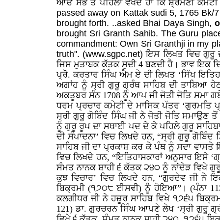
ਆਓ ਸਭ ਤੋਂ ਪਹਿਲਾਂ ਵੇਖਦੇ ਹਾਂ ਕਿ ਸ਼੍ਰੋਮਣੀ ਕਮ
passed away on Kattak sudi 5, 1765 Bk/7
brought forth. ..asked Bhai Daya Singh,
o
brought Sri Granth Sahib. The Guru placed
commandment: Own Sri Granthji in my plac
truth". (www.sgpc.net)
ਇਸ ਲਿਖਤ ਵਿਚ ਗੁਰੂ ਜ
ਜਿਸ ਮੁਤਾਬਕ ਕੱਤਕ ਸੁਦੀ 4 ਬਣਦੀ ਹੈ। ਭਾਵ ਇਕ ਦ
ਪ੍ਰੋ. ਕਰਤਾਰ ਸਿੰਘ ਐਮ ਏ ਦੀ ਲਿਖਤ ‘ਸਿੱਖ ਇਤਿਹਾ
ਅਗਾਂਹ ਨੂੰ ਸ੍ਰੀ ਗੁਰੂ ਗ੍ਰੰਥ ਸਾਹਿਬ ਦੀ ਤਾਬਿਆ ਹੇ
ਅਕਤੂਬਰ ਸੰਨ 1708 ਨੂੰ ਆਪ ਜੀ ਜੋਤੀ ਜੋਤਿ ਸਮਾ ਗਏ
ਧਰਮ ਪ੍ਰਚਾਰ ਕਮੇਟੀ ਦੇ ਮਾਸਿਕ ਪੱਤਰ ‘ਗੁਰਮਤਿ ਪ
ਸ੍ਰੀ ਗੁਰੂ ਗੋਬਿੰਦ ਸਿੰਘ ਜੀ ਨੇ ਜੋਤੀ ਜੋਤਿ ਸਮਾਉਣ ਤ
ਨੂੰ ਗੁਰੂ ਰੂਪ ਦਾ ਸਥਾਈ ਪਦ ਦੇ ਕੇ ਪਹਿਲੇ ਗੁਰੂ ਸਾਹ
ਦੀ ਸੰਪਾਦਨਾ’ ਵਿਚ ਲਿਖਦੇ ਹਨ, “ਸ੍ਰੀ ਗੁਰੂ ਗੋਬਿੰਦ ਸ
ਸਾਹਿਬ ਜੀ ਦਾ ਪ੍ਰਕਾਸ਼ ਕਰ ਕੇ ਪੰਥ ਨੂੰ ਸਦਾ ਵਾਸਤੇ ਇ
ਵਿਚ ਲਿਖਦੇ ਹਨ, “ਇਤਿਹਾਸਕਾਰਾਂ ਅਨੁਸਾਰ ਇਸੇ ‘ਗ੍ਰੰ
ਸੰਮਤ ਨਾਨਕ ਸ਼ਾਹੀ ੬ ਕੱਤਕ ੨੪੦ ਨੂੰ ਨਾਂਦੇੜ ਵਿਖੇ ਗੁ
ਕੁਝ ਵਿਚਾਰ’ ਵਿਚ ਲਿਖਦੇ ਹਨ, “ਗੁਰਦੇਵ ਜੀ ਨੇ 
ਬਿਕ੍ਰਮੀ (੧੭੦੮ ਈਸਵੀ) ਨੂੰ ਹੋਇਆ”। (ਪੰਨਾ 113)
ਕਲਗੀਧਰ ਜੀ ਨੇ ਹਜ਼ੂਰ ਸਾਹਿਬ ਵਿਖੇ ੧੭੬੫ ਬਿਕ੍
121) ਡਾ. ਗੁਰਚਰਨ ਸਿੰਘ ਆਪਣੇ ਲੇਖ ‘ਸ੍ਰੀ ਗੁਰੂ ਗ੍
ਵਿਖੇ ੬ ਕੱਤਕ, ਸੰਮਤ ਨਾਨਕ ਸ਼ਾਹੀ ੨੪੦, ੧੭੬੫ ਬਿ