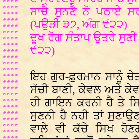
ਸਾਚੈ ਸੁਨਣੈ ਨੋ ਪਠਾਏ ਸ
(ਪਉੜੀ ੩੭, ਅੰਗ ੯੨੨)
ਦੂਖ ਰੋਗ ਸੰਤਾਪ ਉਤਰੇ ਸੁਣ
੯੨੨)
ਇਹ ਗੁਰ-ਫ਼ੁਰਮਾਨ ਸਾਨੂੰ ਚ
ਸੱਚੀ ਬਾਣੀ, ਕੇਵਲ ਅਤੇ ਕੇਵ
ਹੀ ਗਾਇਨ ਕਰਨੀ ਹੈ ਤੇ ਸ
ਸੁਣਨੀ ਹੈ ਨਹੀ ਤਾਂ ਸੁਣਾ
ਵਾਲੇ ਵੀ ਕੱਚੇ ਸਿਖ ਹੋਣ