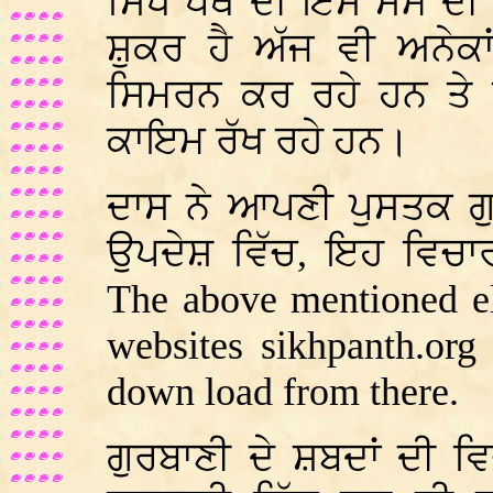
ਸਿਖ ਪੰਥ ਦੀ ਇਸ ਸਮੇਂ ਦੀ
ਸ਼ੁਕਰ ਹੈ ਅੱਜ ਵੀ ਅਨੇਕਾਂ
ਸਿਮਰਨ ਕਰ ਰਹੇ ਹਨ ਤੇ ਸ
ਕਾਇਮ ਰੱਖ ਰਹੇ ਹਨ।
ਦਾਸ ਨੇ ਆਪਣੀ ਪੁਸਤਕ ਗੁਰ
ਉਪਦੇਸ਼ ਵਿੱਚ, ਇਹ ਵਿਚਾ
The above mentioned el
websites sikhpanth.or
down load from there.
ਗੁਰਬਾਣੀ ਦੇ ਸ਼ਬਦਾਂ ਦੀ 