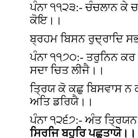
ਪੰਨਾ ੧੧੨੩:- ਚੰਚਲਾਨ ਕੇ 
ਕੋਇ।।
ਬ੍ਰਹਮ ਬਿਸਨ ਰੁਦ੍ਰਾਦਿ ਸ
ਪੰਨਾ ੧੧੭੦:- ਤਰੁਨਿਨ ਕਰ 
ਸਦਾ ਚਿਤ ਲੀਜੈ।।
ਤ੍ਰਿਯ ਕੋ ਕਛੁ ਬਿਸਵਾਸ ਨ 
ਅਤਿ ਡਰਿਯੈ।।
ਪੰਨਾ ੧੨੬੭:- ਅੰਤ ਤ੍ਰਿਯਨ 
ਸਿਰਜਿ ਬਹੁਰਿ ਪਛੁਤਾਯੋ।।