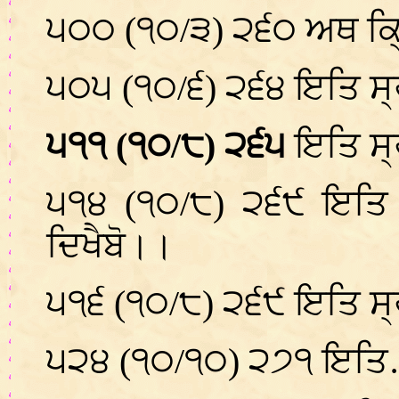
੫੦੦ (੧੦/੩) ੨੬੦ ਅਥ ਕ
੫੦੫ (੧੦/੬) ੨੬੪ ਇਤਿ ਸ੍
੫੧੧ (੧੦/੮) ੨੬੫
ਇਤਿ ਸ੍
੫੧੪ (੧੦/੮) ੨੬੯ ਇਤਿ 
ਦਿਖੈਬੋ।।
੫੧੬ (੧੦/੮) ੨੬੯ ਇਤਿ ਸ
੫੨੪ (੧੦/੧੦) ੨੭੧ ਇਤ