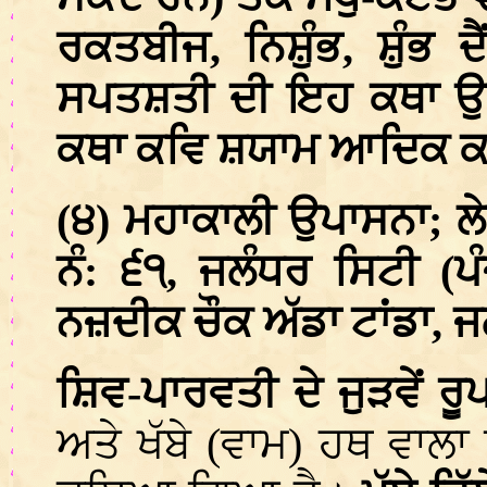
ਰਕਤਬੀਜ, ਨਿਸ਼ੁੰਭ, ਸ਼ੁੰਭ ਦ
ਸਪਤਸ਼ਤੀ ਦੀ ਇਹ ਕਥਾ ਉਪਰ
ਕਥਾ ਕਵਿ ਸ਼ਯਾਮ ਆਦਿਕ ਕਵੀ
(੪) ਮਹਾਕਾਲੀ ਉਪਾਸਨਾ; ਲੇ
ਨੰ: ੬੧, ਜਲੰਧਰ ਸਿਟੀ 
ਨਜ਼ਦੀਕ ਚੌਕ ਅੱਡਾ ਟਾਂਡਾ, 
ਸ਼ਿਵ-ਪਾਰਵਤੀ ਦੇ ਜੁੜਵੇਂ ਰੂ
ਅਤੇ ਖੱਬੇ (ਵਾਮ) ਹਥ ਵਾਲ