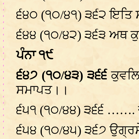
੬੪੦ (੧੦/੪੧) ੩੬੨ ਇਤਿ ਸ
੬੪੪ (੧੦/੪੨) ੩੬੩ ਅਥ ਕ
ਪੰਨਾ ੧੯
੬੪੭ (੧੦/੪੩) ੩੬੬
ਕੁਵਲ
ਸਮਾਪਤ।।
੬੫੧ (੧੦/੪੪) ੩੬੬ ……. ਚ
੬੫੪ (੧੦/੪੫) ੩੬੭ ਉਗ੍ਰਸੇਨ