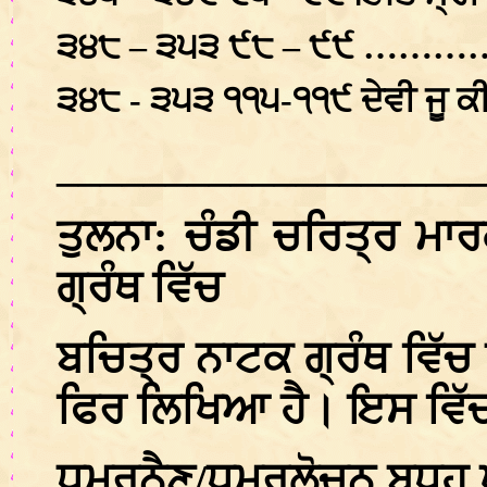
੩੪੮ – ੩੫੩ ੯੮ – ੯੯ ………
੩੪੮ - ੩੫੩ ੧੧੫-੧੧੯ ਦੇਵੀ ਜੂ 
___________________
ਤੁਲਨਾ: ਚੰਡੀ ਚਰਿਤ੍ਰ ਮਾਰ
ਗ੍ਰੰਥ ਵਿੱਚ
ਬਚਿਤ੍ਰ ਨਾਟਕ ਗ੍ਰੰਥ ਵਿੱਚ
ਫਿਰ ਲਿਖਿਆ ਹੈ। ਇਸ ਵਿੱਚ
ਧੁਮ੍ਰਨੈਣ/ਧੂਮ੍ਰਲੋਚਨ ਬਧਹ 