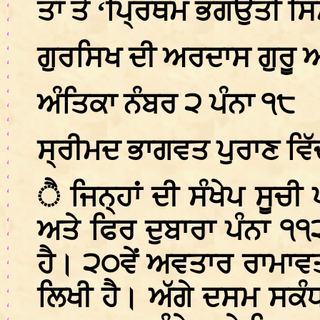
ਤਾਂ ਤੇ ‘ਪ੍ਰਿਥਮ ਭਗਉਤੀ 
ਗੁਰਸਿਖ ਦੀ ਅਰਦਾਸ ਗੁਰੂ ਅਥ
ਅੰਤਿਕਾ ਨੰਬਰ ੨ ਪੰਨਾ ੧੮
ਸ੍ਰੀਮਦ ਭਾਗਵਤ ਪੁਰਾਣ ਵਿੱਚ
ੈ ਜਿਨ੍ਹਾਂ ਦੀ ਸੰਖੇਪ ਸੂਚ
ਅਤੇ ਫਿਰ ਦੁਬਾਰਾ ਪੰਨਾ ੧੧
ਹੈ। ੨੦ਵੇਂ ਅਵਤਾਰ ਰਾਮਾਵਤਾ
ਲਿਖੀ ਹੈ। ਅੱਗੇ ਦਸਮ ਸਕੰਧ