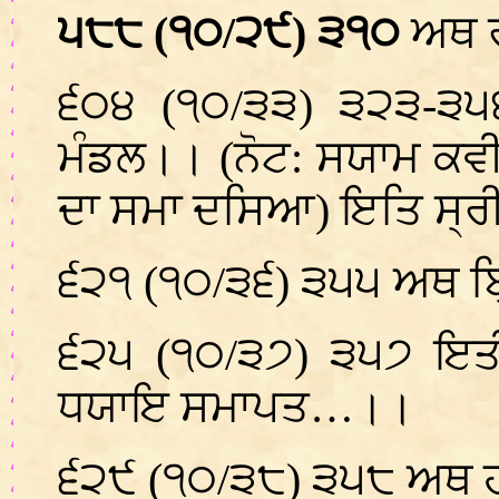
੫੮੮ (੧੦/੨੯) ੩੧੦
ਅਥ ਰ
੬੦੪ (੧੦/੩੩) ੩੨੩-੩੫
ਮੰਡਲ।। (ਨੋਟ: ਸਯਾਮ ਕ
ਦਾ ਸਮਾ ਦਸਿਆ) ਇਤਿ ਸ੍ਰੀ.
੬੨੧ (੧੦/੩੬) ੩੫੫ ਅਥ ਬ੍
੬੨੫ (੧੦/੩੭) ੩੫੭ ਇਤੀ 
ਧਯਾਇ ਸਮਾਪਤ…।।
੬੨੯ (੧੦/੩੮) ੩੫੮ ਅਥ ਹਰਿ