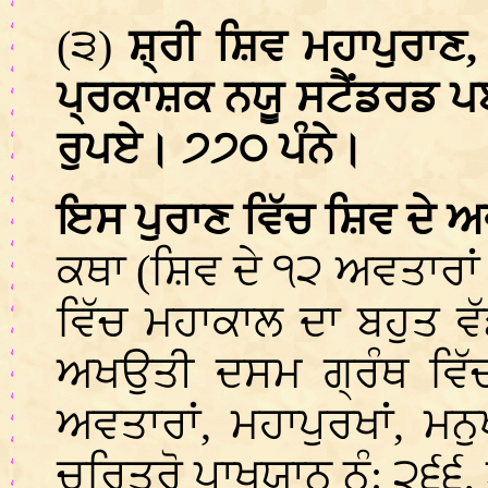
(੩)
ਸ਼੍ਰੀ ਸ਼ਿਵ ਮਹਾਪੁਰਾਣ,
ਪ੍ਰਕਾਸ਼ਕ ਨਯੂ ਸਟੈਂਡਰਡ ਪਬ
ਰੁਪਏ। ੭੭੦ ਪੰਨੇ।
ਇਸ ਪੁਰਾਣ ਵਿੱਚ ਸ਼ਿਵ ਦੇ ਅ
ਕਥਾ (ਸ਼ਿਵ ਦੇ ੧੨ ਅਵਤਾਰਾਂ 
ਵਿੱਚ ਮਹਾਕਾਲ ਦਾ ਬਹੁਤ ਵ
ਅਖਉਤੀ ਦਸਮ ਗ੍ਰੰਥ ਵਿੱ
ਅਵਤਾਰਾਂ, ਮਹਾਪੁਰਖਾਂ, ਮਨ
ਚਰਿਤ੍ਰੋ ਪਾਖਯਾਨ ਨੰ: ੨੬੬,