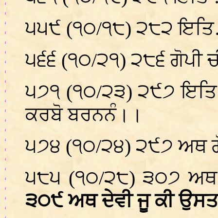
੫੫੯ (੧੦/੧੮) ੨੮੨ ਇਤਿ
੫੬੬ (੧੦/੨੧) ੨੮੬ ਗੋਪੀ 
੫੭੧ (੧੦/੨੩) ੨੯੭ ਇਤਿ ਸ
ਕਰਬੋ ਬਰਨਨੰ।।
੫੭੪ (੧੦/੨੪) ੨੯੭ ਅਥ 
੫੮੫ (੧੦/੨੮) ੩੦੭ ਅਥ ਨ
੩੦੯ ਅਥ ਦੇਵੀ ਜੂ ਕੀ ਉਸਤ