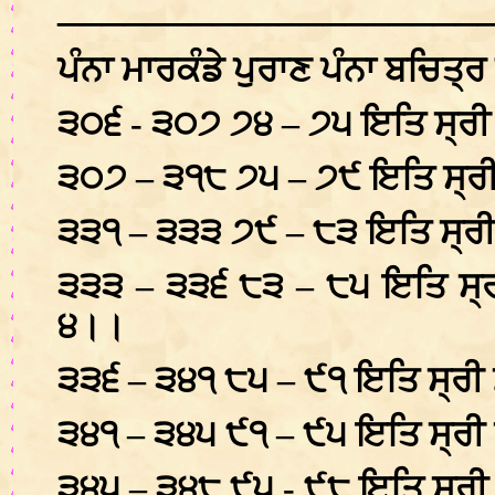
___________________
ਪੰਨਾ ਮਾਰਕੰਡੇ ਪੁਰਾਣ ਪੰਨਾ ਬਚਿਤ੍
੩੦੬ - ੩੦੭ ੭੪ – ੭੫ ਇਤਿ ਸ੍ਰੀ
੩੦੭ – ੩੧੮ ੭੫ – ੭੯ ਇਤਿ 
੩੩੧ – ੩੩੩ ੭੯ – ੮੩ ਇਤਿ ਸ੍ਰੀ
੩੩੩ – ੩੩੬ ੮੩ – ੮੫ ਇਤਿ ਸ੍ਰ
੪।।
੩੩੬ – ੩੪੧ ੮੫ – ੯੧ ਇਤਿ 
੩੪੧ – ੩੪੫ ੯੧ – ੯੫ ਇਤਿ ਸ
੩੪੫ – ੩੪੮ ੯੫ - ੯੮ ਇਤਿ ਸ੍ਰੀ