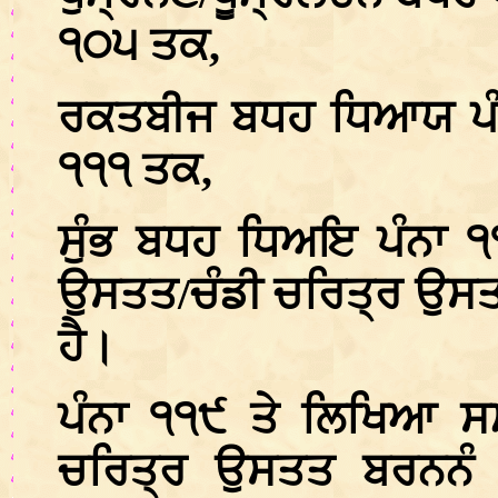
੧੦੫ ਤਕ,
ਰਕਤਬੀਜ ਬਧਹ ਧਿਆਯ ਪੰਨਾ
੧੧੧ ਤਕ,
ਸੁੰਭ ਬਧਹ ਧਿਅਇ ਪੰਨਾ ੧੧
ਉਸਤਤ/ਚੰਡੀ ਚਰਿਤ੍ਰ ਉਸਤਤ
ਹੈ।
ਪੰਨਾ ੧੧੯ ਤੇ ਲਿਖਿਆ ਸਮ
ਚਰਿਤ੍ਰ ਉਸਤਤ ਬਰਨਨੰ