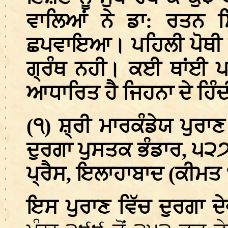
ਵਾਲਿਆਂ ਨੇ ਡਾ: ਰਤਨ ਸ
ਛਪਵਾਇਆ। ਪਹਿਲੀ ਪੋਥੀ ਵਿ
ਗ੍ਰੰਥ ਨਹੀ। ਕਈ ਥਾਂਈ ਪਾ
ਆਧਾਰਿਤ ਹੈ ਜਿਹਨਾ ਦੇ ਹਿੰ
(੧) ਸ਼੍ਰੀ ਮਾਰਕੰਡੇਯ ਪੁਰਾ
ਦੁਰਗਾ ਪੁਸਤਕ ਭੰਡਾਰ, ੫੨੭
ਪ੍ਰੈਸ, ਇਲਾਹਾਬਾਦ (ਕੀਮਤ 
ਇਸ ਪੁਰਾਣ ਵਿੱਚ ਦੁਰਗਾ ਦ