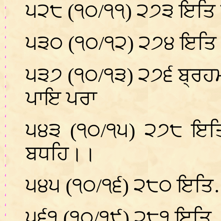
੫੨੮ (੧੦/੧੧) ੨੭੩ ਇਤਿ 
੫੩੦ (੧੦/੧੨) ੨੭੪ ਇਤਿ
੫੩੭ (੧੦/੧੩) ੨੭੬ ਬ੍ਰਹ
ਪਾਇ ਪਰਾ
੫੪੩ (੧੦/੧੫) ੨੭੮ ਇਤਿ
ਬਧਹਿ।।
੫੪੫ (੧੦/੧੬) ੨੮੦ ਇਤਿ…
੫੬੧ (੧੦/੧੯) ੨੮੧ ਇਤਿ 