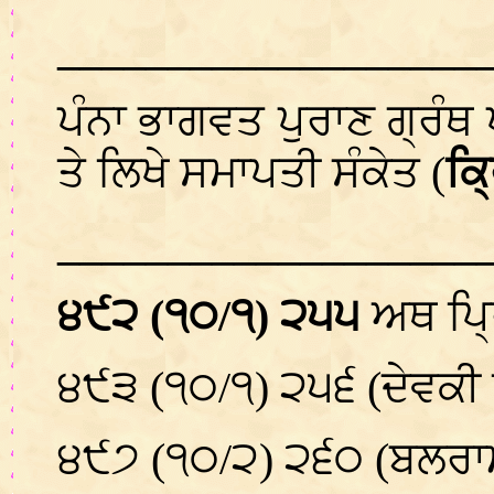
___________________
ਪੰਨਾ ਭਾਗਵਤ ਪੁਰਾਣ ਗ੍ਰੰਥ 
ਤੇ ਲਿਖੇ ਸਮਾਪਤੀ ਸੰਕੇਤ (
ਕ੍
___________________
੪੯੨ (੧੦/੧) ੨੫੫
ਅਥ ਪ੍ਰ
੪੯੩ (੧੦/੧) ੨੫੬ (ਦੇਵਕੀ 
੪੯੭ (੧੦/੨) ੨੬੦ (ਬਲਰ