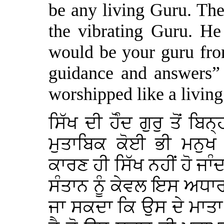
be any living Guru. Th
the vibrating Guru. He 
would be your guru fro
guidance and answers” It
worshipped like a livin
ਸਿੱਖ ਦੀ ਹੋੰਦ ਗੁਰੁ ਤੋਂ ਬਿਨ
ਮੁਤਾਬਿਕ ਕੋਈ ਭੀ ਮਨੁਖ 
ਕਾਰਣ ਹੀ ਸਿੱਖ ਨਹੀਂ ਹੋ ਜਾੰ
ਸੰਤਾਨ ਨੂੰ ਕੇਵਲ ਇਸ ਅਧਾਰ
ਜਾ ਸਕਦਾ ਕਿ ਉਸ ਦੇ ਮਾਤਾ