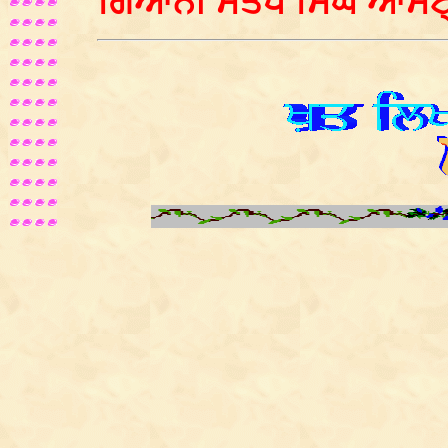
ਗਿਆਨੀ ਸੰਤੋਖ ਸਿੰਘ ਆਸਟ