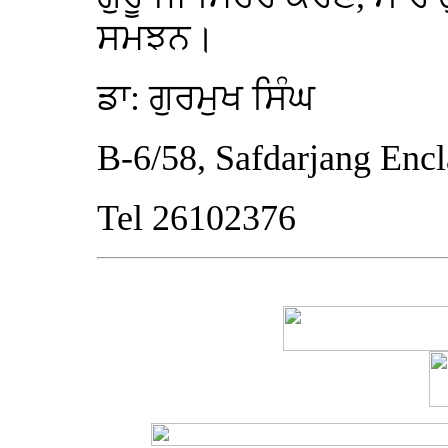
ਸਮਝਨ।
ਡਾ: ਗੁਰਮੁਖ ਸਿੰਘ
B-6/58, Safdarjang Enc
Tel 26102376