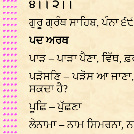
੪।। ੨।।
ਗੁਰੂ ਗ੍ਰੰਥ ਸਾਹਿਬ, ਪੰਨਾ ੬
ਪਦ ਅਰਥ
ਪਾੜ – ਪਾੜਾ ਪੈਣਾ, ਵਿੱਥ, 
ਪੜੋਸਣਿ – ਪੜੋਸ ਆ ਜਾਣਾ, ਨ
ਸਕਦਾ ਹੈ?
ਪੂਛਿ – ਪੁੱਛਣਾ
ਲੇਨਾਮਾ – ਨਾਮ ਸਿਮਰਨਾ, 