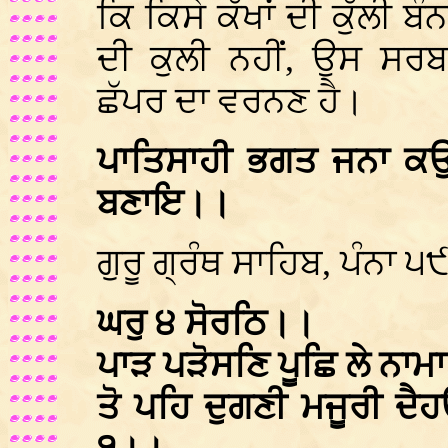
ਕਿ ਕਿਸੇ ਕੱਖਾਂ ਦੀ ਕੁੱਲੀ ਬ
ਦੀ ਕੁਲੀ ਨਹੀਂ, ਉਸ ਸਰਬ
ਛੱਪਰ ਦਾ ਵਰਨਣ ਹੈ।
ਪਾਤਿਸਾਹੀ ਭਗਤ ਜਨਾ ਕਉ
ਬਣਾਇ।।
ਗੁਰੂ ਗ੍ਰੰਥ ਸਾਹਿਬ, ਪੰਨਾ ੫
ਘਰੁ ੪ ਸੋਰਠਿ।।
ਪਾੜ ਪੜੋਸਣਿ ਪੂਛਿ ਲੇ ਨਾਮ
ਤੋ ਪਹਿ ਦੁਗਣੀ ਮਜੂਰੀ ਦੈ