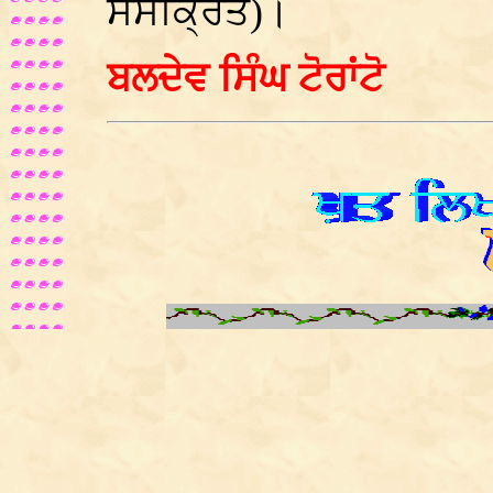
ਸੰਸਕ੍ਰਿਤ)।
ਬਲਦੇਵ ਸਿੰਘ ਟੋਰਾਂਟੋ