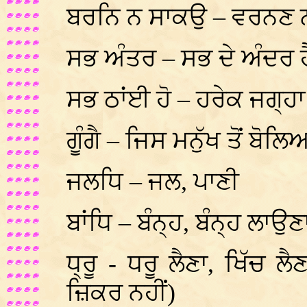
ਬਰਨਿ ਨ ਸਾਕਉ – ਵਰਨਣ 
ਸਭ ਅੰਤਰ – ਸਭ ਦੇ ਅੰਦਰ ਹ
ਸਭ ਠਾਂਈ ਹੋ – ਹਰੇਕ ਜਗ੍ਹ
ਗੂੰਗੈ – ਜਿਸ ਮਨੁੱਖ ਤੋਂ ਬੋ
ਜਲਧਿ – ਜਲ, ਪਾਣੀ
ਬਾਂਧਿ – ਬੰਨ੍ਹ, ਬੰਨ੍ਹ ਲਾਉਣ
ਧ੍ਰੂ - ਧਰੂ ਲੈਣਾ, ਖਿੱਚ ਲ
ਜ਼ਿਕਰ ਨਹੀਂ)