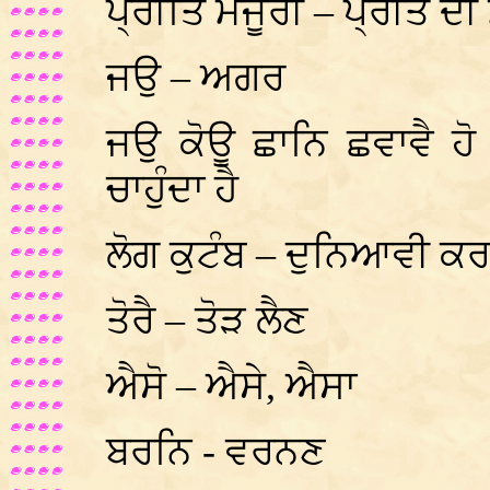
ਪ੍ਰੀਤਿ ਮਜੂਰੀ – ਪ੍ਰੀਤ ਦੀ
ਜਉ – ਅਗਰ
ਜਉ ਕੋਊ ਛਾਨਿ ਛਵਾਵੈ ਹੋ
ਚਾਹੁੰਦਾ ਹੈ
ਲੋਗ ਕੁਟੰਬ – ਦੁਨਿਆਵੀ ਕਰ
ਤੋਰੈ – ਤੋੜ ਲੈਣ
ਐਸੋ – ਐਸੇ, ਐਸਾ
ਬਰਨਿ - ਵਰਨਣ