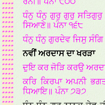
ਰੈਨੀ॥ ਪੰਨਾ ੮੦੦
ਧੰਨੁ ਧੰਨੁ ਗੁਰੁ ਗੁਰੁ ਸਤਿਗ
ਸਿਆਣੇ॥ ਪੰਨਾ ੧੬੮
ਧੰਨੁ ਧੰਨੁ ਗੁਰਦੇਵ ਜਿਸੁ ਸੰ
ਨਵੀਂ ਅਰਦਾਸ ਦਾ ਖਰੜਾ
ਦੁਇ ਕਰ ਜੋੜਿ ਕਰਉ ਅਰਦਾਸ
ਕਰਿ ਕਿਰਪਾ ਅਪਨੀ ਭਗਤ
ਧਿਆਇ॥ ਪੰਨਾ ੭੩੭