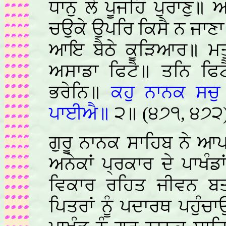
ਧਾਨੁ ਲੇ ਪੂਜਹਿ ਪੁਰਾਣੁ
ਚਉਕੇ ਉਪਰਿ ਕਿਸੈ ਨ ਜਾਣ
ਆਇ ਬੈਠੇ ਕੂੜਿਆਰ॥ ਮਤੁ 
ਅਸਾਡਾ ਫਿਟੈ॥ ਤਨਿ ਫਿਟੈ
ਭਰੇਨਿ॥
ਕਹੁ ਨਾਨਕ ਸਚੁ
ਪਾਈਐ॥
੨॥ (੪੭੧, ੪੭੨
ਗੁਰੂ ਨਾਨਕ ਸਾਹਿਬ ਨੇ ਆਪਣ
ਅਨੇਕਾਂ ਪ੍ਰਕਾਰ ਦੇ ਪਾਖੰਡਾ
ਵਿਕਾਰ ਰਹਿਤ ਜੀਵਨ ਬ
ਪਿਤਰਾਂ ਨੂੰ ਪਦਾਰਥ ਪਹੁੰਚਾਉ