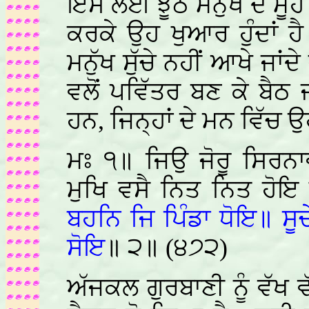
ਇਸ ਲਈ ਝੂਠੇ ਮਨੁੱਖ ਦੇ ਮੂੰਹ
ਕਰਕੇ ਉਹ ਖੁਆਰ ਹੁੰਦਾਂ ਹੈ 
ਮਨੁੱਖ ਸੁੱਚੇ ਨਹੀਂ ਆਖੇ ਜਾਂਦ
ਵਲੋਂ ਪਵਿੱਤਰ ਬਣ ਕੇ ਬੈਠ ਜ
ਹਨ, ਜਿਨ੍ਹਾਂ ਦੇ ਮਨ ਵਿੱਚ 
ਮਃ ੧॥ ਜਿਉ ਜੋਰੂ ਸਿਰਨਾ
ਮੁਖਿ ਵਸੈ ਨਿਤ ਨਿਤ ਹੋ
ਬਹਨਿ ਜਿ ਪਿੰਡਾ ਧੋਇ॥ ਸ
ਸੋਇ
॥ ੨॥ (੪੭੨)
ਅੱਜਕਲ ਗੁਰਬਾਣੀ ਨੂੰ ਵੱਖ