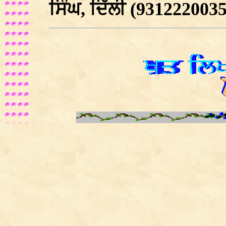
ਸਿੰਘ, ਦਿੱਲੀ
(9312220035