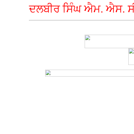
ਦਲਬੀਰ ਸਿੰਘ ਐਮ. ਐਸ. ਸ