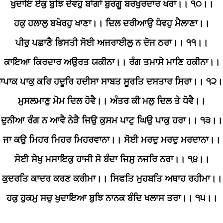
ਖੁਦਾਇ ਏਕੁ ਬੁਝਿ ਦੇਵਹੁ ਬਾਂਗਾਂ ਬੁਰਗੂ ਬਰਖੁਰਦਾਰ ਖਰਾ।। ੧੦।।
ਹਕੁ ਹਲਾਲੁ ਬਖੋਰਹੁ ਖਾਣਾ।। ਦਿਲ ਦਰੀਆਉ ਧੋਵਹੁ ਮੈਲਾਣਾ।।
ਪੀਰੁ ਪਛਾਣੈ ਭਿਸਤੀ ਸੋਈ ਅਜਰਾਈਲੁ ਨ ਦੋਜ ਠਰਾ।। ੧੧।।
ਕਾਇਆ ਕਿਰਦਾਰ ਅਉਰਤ ਯਕੀਨਾ।। ਰੰਗ ਤਮਾਸੇ ਮਾਣਿ ਹਕੀਨਾ।।
ਾਪਾਕ ਪਾਕੁ ਕਰਿ ਹਦੂਰਿ ਹਦੀਸਾ ਸਾਬਤ ਸੂਰਤਿ ਦਸਤਾਰ ਸਿਰਾ।। ੧੨
ਮੁਸਲਮਾਣੁ ਮੋਮ ਦਿਲ ਹੋਵੈ।। ਅੰਤਰ ਕੀ ਮਲੁ ਦਿਲ ਤੇ ਧੋਵੈ।।
ਦੁਨੀਆ ਰੰਗ ਨ ਆਵੈ ਨੇੜੈ ਜਿਉ ਕੁਸਮ ਪਾਟੁ ਘਿਉ ਪਾਕੁ ਹਰਾ।। ੧੩।।
ਜਾ ਕਉ ਮਿਹਰ ਮਿਹਰ ਮਿਹਰਵਾਨਾ।। ਸੋਈ ਮਰਦੁ ਮਰਦੁ ਮਰਦਾਨਾ।।
ਸੋਈ ਸੇਖੁ ਮਸਾਇਕੁ ਹਾਜੀ ਸੋ ਬੰਦਾ ਜਿਸੁ ਨਜਰਿ ਨਰਾ।। ੧੪।।
ਕੁਦਰਤਿ ਕਾਦਰ ਕਰਣ ਕਰੀਮਾ।। ਸਿਫਤਿ ਮੁਹਬਤਿ ਅਥਾਹ ਰਹੀਮਾ।।
ਹਕੁ ਹੁਕਮੁ ਸਚੁ ਖੁਦਾਇਆ ਬੁਝਿ ਨਾਨਕ ਬੰਦਿ ਖਲਾਸ ਤਰਾ।। ੧੫।।