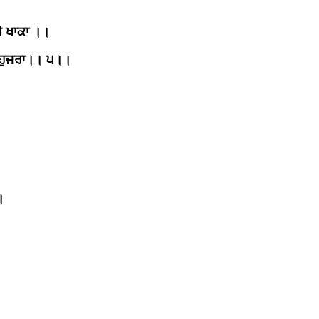
ੈ ਖਾਕਾ ।।
 ਹੁਜਰਾ।। ੫।।
।