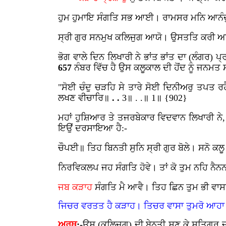
ਹੁਮ
ਹੁਮਾਇ
ਸੰਗਤਿ
ਸਭ
ਆਈ।
ਰਾਮਸਰ
ਮਨਿ
ਆਨੰਦ
ਸ੍ਰੀ
ਗੁਰ
ਸਨਮੁਖ
ਕਲਿਜੁਗ
ਆਯੋ।
ਉਸਤਤਿ
ਕਰੀ
ਅ
ਭੋਗ ਵਾਲੇ ਦਿਨ ਲਿਖਾਰੀ ਨੇ ਭਾਂਤ ਭਾਂਤ ਦਾ (ਲੰਗ
657
ਨੰਬਰ
ਵਿੱਚ
ਹੈ
ਉਸ
ਕਲੂਕਾਲ
ਦੀ
ਹੋਂਦ ਨੂੰ ਜਨਮ
"ਸੋਈ
ਚੰਦੁ
ਚੜਹਿ
ਸੇ
ਤਾਰੇ
ਸੋਈ
ਦਿਨੀਅਰੁ
ਤਪਤ
ਰ
ਲਖਣ
ਵੀਚਾਰਿ॥
. .
3॥ . .॥ 1॥ {902}
ਮਹਾਂ ਹੁਸ਼ਿਆਰ ਤੇ ਤਜਰਬੇਕਾਰ ਵਿਦਵਾਨ ਲਿਖਾਰੀ ਨੇ, ਉ
ਇਉਂ ਦਰਸਾਇਆ ਹੈ:-
ਚੌਪਈ॥ ਤਿਹ ਬਿਨਤੀ ਸੁਨਿ ਸ੍ਰੀ ਗੁਰ ਬੋਲੇ। ਸਨੋ ਕਲ
ਨਿਰਵਿਕਲਪ ਜਹ ਸੰਗਤਿ ਹੋਵੇ। ਤਾਂ ਕੋ ਤੁਮ ਨਹਿ ਨੈਨ
ਜਬ
ਕੜਾਹ
ਸੰਗਤਿ ਮੈ ਆਵੈ। ਤਿਹ ਛਿਨ ਤੁਮ ਭੀ ਵਾਸ
ਜਿਚਰ
ਵਰਤਤ
ਹੈ
ਕੜਾਹ।
ਤਿਚਰ
ਵਾਸਾ
ਤੁਮਰੋ
ਆਹਾ
ਅਰਥ
:-
ਉਸ (ਕਲਿਜੁਗ) ਦੀ ਬੇਨਤੀ ਸੁਣ ਕੇ ਸਤਿਗੁਰੂ ਜੀ