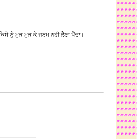
ੇ ਨੂੰ ਮੁੜ ਮੁੜ ਕੇ ਜਨਮ ਨਹੀਂ ਲੈਣਾ ਪੈਂਦਾ।