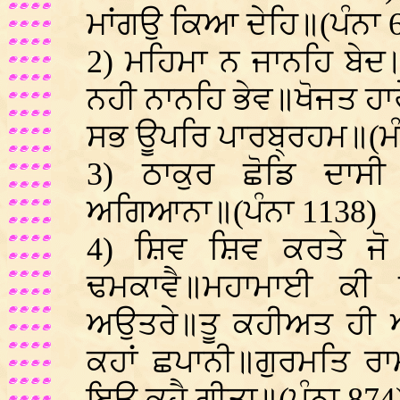
ਮਾਂਗਉ ਕਿਆ ਦੇਹਿ॥(ਪੰਨਾ 
2) ਮਹਿਮਾ ਨ ਜਾਨਹਿ ਬੇਦ॥
ਨਹੀ ਨਾਨਹਿ ਭੇਵ॥ਖੋਜਤ ਹਾ
ਸਭ ਊਪਰਿ ਪਾਰਬ੍ਰਹਮ॥(ਮੰ
3) ਠਾਕੁਰ ਛੋਡਿ ਦਾਸ
ਅਗਿਆਨਾ॥(ਪੰਨਾ 1138)
4) ਸ਼ਿਵ ਸ਼ਿਵ ਕਰਤੇ 
ਢਮਕਾਵੈ॥ਮਹਾਮਾਈ ਕੀ 
ਅਉਤਰੇ॥ਤੂ ਕਹੀਅਤ ਹੀ 
ਕਹਾਂ ਛਪਾਨੀ॥ਗੁਰਮਤਿ ਰਾ
ਇਉ ਕਹੈ ਗੀਤਾ॥(ਪੰਨਾ 87